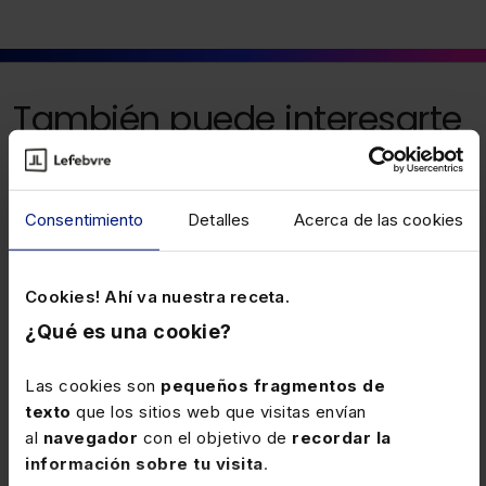
También puede interesarte
4 NOVIEMBRE 2025
Pensión por alimentos impagada a
Consentimiento
Detalles
Acerca de las cookies
efectos del límite de rentas en el
subsidio de desempleo (RS 44/25 28
No debe computarse la pensión de alimentos
Cookies! Ahí va nuestra receta.
de Octubre de 2025 al 03 de Noviembre
reconocida a la unidad familiar cuando se trate de una
¿Qué es una cookie?
de 2025)
renta que no se ha obtenido efectivamente, sin que
pueda exigirse a la beneficiaria que denuncie o
Las cookies son
pequeños fragmentos de
interponga demanda ejecutiva contra su expareja a
texto
que los sitios web que visitas envían
efectos de poder acreditar el impago.
al
navegador
con el objetivo de
recordar la
información sobre tu visita
.