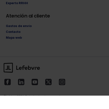
Experto RRHH
Atención al cliente
Gastos de envío
Contacto
Mapa web
©Lefebvre
2026. Todos los derechos reservados.
Aviso legal
·
Política de privacidad
·
Política
de cookies
·
Condiciones de contratación