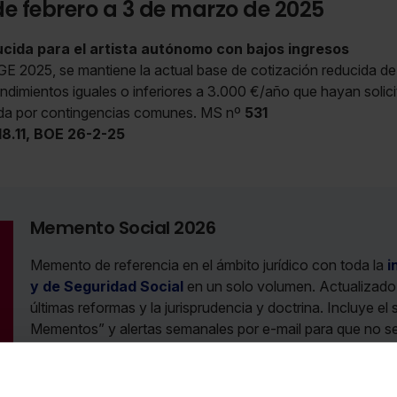
de febrero a 3 de marzo de 2025
cida para el artista autónomo con bajos ingresos
GE 2025, se mantiene la actual base de cotización reducida de
dimientos iguales o inferiores a 3.000 €/año que hayan solici
ida por contingencias comunes. MS nº
531
8.11, BOE 26-2-25
Memento Social 2026
Memento de referencia en el ámbito jurídico con toda la
i
y de Seguridad Social
en un solo volumen. Actualizado, 
últimas reformas y la jurisprudencia y doctrina. Incluye el 
Mementos” y alertas semanales por e-mail para que no s
novedad.
Precio
192 €