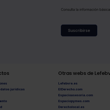
Consulta la información básic
Suscribirse
ctos
Otras webs de Lefeb
iones
Lefebvre.es
datos jurídicas
ElDerecho.com
Espacioasesoria.com
ento
Espaciopymes.com
ad
Derecholocal.es