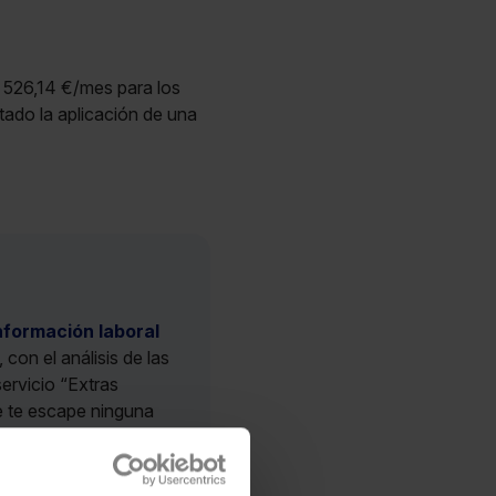
 526,14 €/mes para los
tado la aplicación de una
nformación laboral
con el análisis de las
servicio “Extras
e te escape ninguna