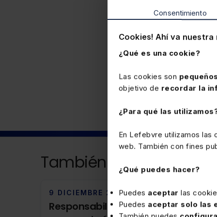
Consentimiento
Cookies! Ahí va nuestra 
¿Qué es una cookie?
Laboral
Las cookies son
pequeños
objetivo de
recordar la in
¿Para qué las utilizamos
En Lefebvre utilizamos las
web. También con fines publ
También puede interesa
¿Qué puedes hacer?
Puedes
aceptar
las cooki
9 DICIEMBRE 2025
Puedes
aceptar solo las
Responsabilidad penal de una
También puedes
configur