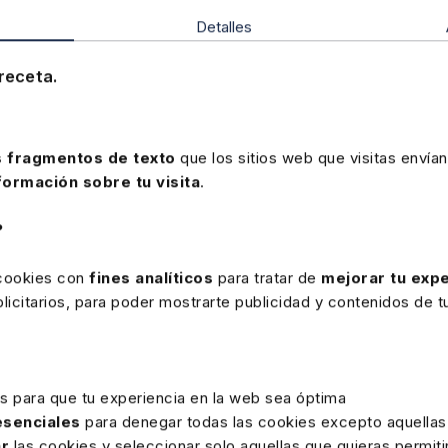
Detalles
Ver memento
receta.
 fragmentos de texto
que los sitios web que visitas envían
formación sobre tu visita
.
?
 cookies con
fines analíticos
para tratar de
mejorar tu expe
icitarios, para poder mostrarte publicidad y contenidos de tu
rte
es para que tu experiencia en la web sea óptima
21 OCTUBRE 2025
 esenciales
para denegar todas las cookies excepto aquellas
Convenios colectivos publicados
ar
las cookies y seleccionar solo aquellas que quieras permiti