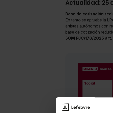
Actualidad: 25 
Base de cotización redu
En tanto se apruebe la LP
artistas autónomos con ren
base de cotización reduc
3
OM PJC/178/2025 art.1