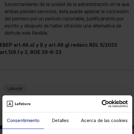
funcionamiento de la unidad de la administración en la que
ambas presten servicios, ésta puede aplazar la concesión
del permiso por un período razonable, justificándolo por
escrito y después de haber ofrecido una alternativa de
disfrute más flexible.
EBEP art.48.a) y l) y art.49.g) redacc RDL 5/2023
art.128.1 y 2, BOE 29-6-23
Laboral
Consentimiento
Detalles
Acerca de las cookies