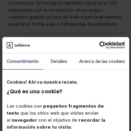
coronavirus, se recoge un beneficio fiscal en el ISD
relacionado con la constitución de un seguro
colectivo gratuito a favor de todo el personal sanitario
para hacer frente a las contingencias de enfermedad
y fallecimiento.
30 JUNIO 2020
Suspensión de determinadas facturas
a consecuencia del coronavirus
Consentimiento
Detalles
Acerca de las cookies
Las comercializadoras de electricidad y gas natural y
las distribuidoras de gases manufacturados y gases
Cookies! Ahí va nuestra receta.
licuados del petróleo por canalización quedan
¿Qué es una cookie?
eximidas de la liquidación de determinados impuestos,
correspondientes a las facturas cuyo pago haya sido
Las cookies son
pequeños fragmentos de
suspendido en virtud de las medidas adoptadas ante
texto
que los sitios web que visitas envían
la evolución del COVID-19.
al
navegador
con el objetivo de
recordar la
información sobre tu visita
.
30 JUNIO 2020