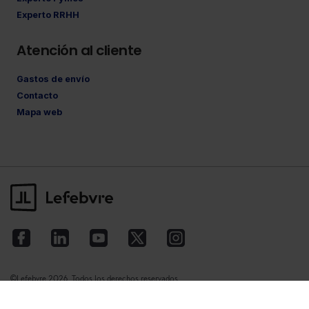
Experto RRHH
Atención al cliente
Gastos de envío
Contacto
Mapa web
©Lefebvre
2026. Todos los derechos reservados.
Aviso legal
·
Política de privacidad
·
Política