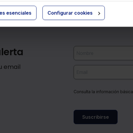
ies esenciales
Configurar cookies
lerta
u email
Consulta la información básic
Suscribirse