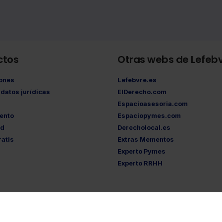
ctos
Otras webs de Lefeb
iones
Lefebvre.es
datos jurídicas
ElDerecho.com
Espacioasesoria.com
ento
Espaciopymes.com
ad
Derecholocal.es
atis
Extras Mementos
Experto Pymes
Experto RRHH