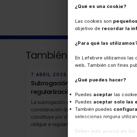
¿Qué es una cookie?
Las cookies son
pequeños
objetivo de
recordar la in
¿Para qué las utilizamos
También puede interesa
En Lefebvre utilizamos las
web. También con fines publ
7 ABRIL 2026
¿Qué puedes hacer?
Subrogación empresarial y
regularización del tipo de
Puedes
aceptar
las cooki
retención
Puedes
aceptar solo las
La subrogación empresarial solo afecta a la
También puedes
configur
consideración de mismo pagador, pero no
seleccionas ninguna utiliza
constituye por sí misma un supuesto que
obligue a regularizar el tipo de retención.
Saber más acerca de las