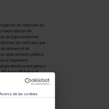
rculación de vehículos en
or lacirculación de
nas de bajas emisiones
emisiones de vehículos que
 de referencia de
n un aparcamiento público
liza el organismo
ergía eléctrica que pasa a
.20.3.v y 24.1.a) y c)
-25
Acerca de las cookies