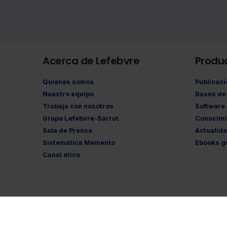
Acerca de Lefebvre
Produ
Quiénes somos
Publicac
Nuestro equipo
Bases de 
Trabaja con nosotros
Software
Grupo Lefebvre-Sarrut
Conocimi
Sala de Prensa
Actualid
Sistemática Memento
Ebooks gr
Canal ético