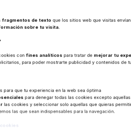
 fragmentos de texto
que los sitios web que visitas envían
formación sobre tu visita
.
?
rte
 cookies con
fines analíticos
para tratar de
mejorar tu expe
icitarios, para poder mostrarte publicidad y contenidos de tu
17 MARZO 2026
Nueva exención en relación con el
ahorro energético
es para que tu experiencia en la web sea óptima
 esenciales
para denegar todas las cookies excepto aquellas
Con efectos desde el 22-3-2026, se aprueba
ar
las cookies y seleccionar solo aquellas que quieras permiti
una nueva exención aplicable a las
remos las que sean indispensables para la navegación.
transmisiones de ahorros energéticos en el
marco del Sistema de Certificados de Ahorro
 cookies
Energético regulado en el RD 36/2023.