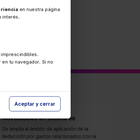
riencia
en nuestra página
 interés.
 imprescindibles.
r en tu navegador. Si no
Aceptar y cerrar
15 JULIO 2025
Novedades en Baleares
Se amplía el ámbito de aplicación de la
deducción por gastos relacionados con la