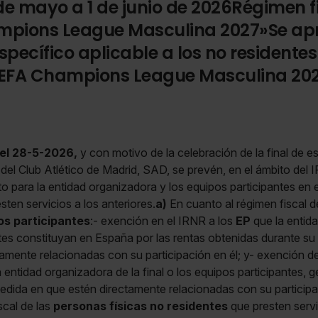
de mayo a 1 de junio de 2026Régimen f
ampions League Masculina 2027»Se ap
specífico aplicable a los no residente
« UEFA Champions League Masculina 20
 el 28-5-2026,
y con motivo de la celebración de la final de e
 del Club Atlético de Madrid, SAD, se prevén, en el ámbito del 
to para la entidad organizadora y los equipos participantes en
sten servicios a los anteriores.
a)
En cuanto al régimen fiscal d
os participantes
:- exención en el IRNR a los
EP
que la entida
tes constituyan en España por las rentas obtenidas durante su 
amente relacionadas con su participación en él; y- exención d
a entidad organizadora de la final o los equipos participantes,
medida en que estén directamente relacionadas con su participa
scal de las
personas físicas no residentes
que presten servi