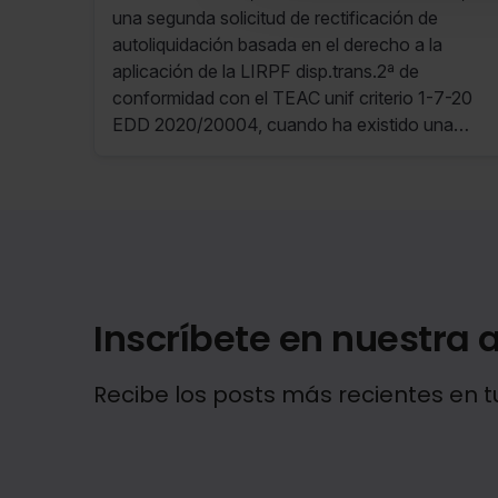
de Octubre de 2024 al 28 de
una segunda solicitud de rectificación de
Octubre de 2024)
autoliquidación basada en el derecho a la
aplicación de la LIRPF disp.trans.2ª de
conformidad con el TEAC unif criterio 1-7-20
EDD 2020/20004, cuando ha existido una
primera solicitud basada en el derecho a la
aplicación de dicha norma de conformidad con
el TEAC unif criterio 5-7-17, que fue estimada
total o parcialmente practicándose liquidación
provisional sin que se interpusiera recurso
frente a la misma.
Inscríbete en nuestra a
Recibe los posts más recientes en t