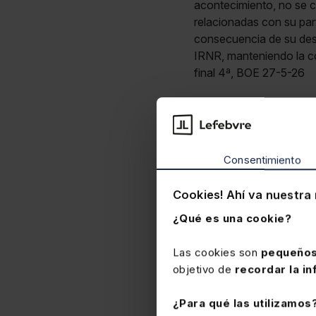
acontecimiento, no se c
relacionadas con su par
consecuencia de su desp
IRNR, manteniendo la co
final 4ª, BOE 27-5-26
Consentimiento
Cookies! Ahí va nuestra 
¿Qué es una cookie?
Las cookies son
pequeños
objetivo de
recordar la in
¿Para qué las utilizamos