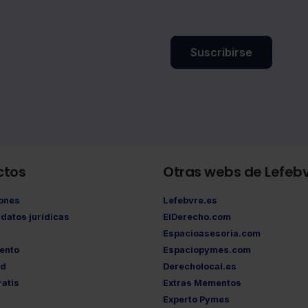
Suscribirse
ctos
Otras webs de Lefeb
iones
Lefebvre.es
datos jurídicas
ElDerecho.com
Espacioasesoria.com
ento
Espaciopymes.com
ad
Derecholocal.es
atis
Extras Mementos
Experto Pymes