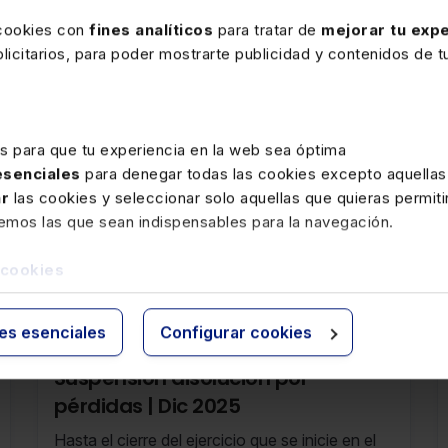
 cookies con
fines analíticos
para tratar de
mejorar tu expe
icitarios, para poder mostrarte publicidad y contenidos de tu
es para que tu experiencia en la web sea óptima
 esenciales
para denegar todas las cookies excepto aquellas
ar
las cookies y seleccionar solo aquellas que quieras permiti
remos las que sean indispensables para la navegación.
 cookies
rte
ies esenciales
Configurar cookies
23 DICIEMBRE 2025
Suspensión disolución por
pérdidas | Dic 2025
Hasta el cierre del ejercicio que se inicie en el