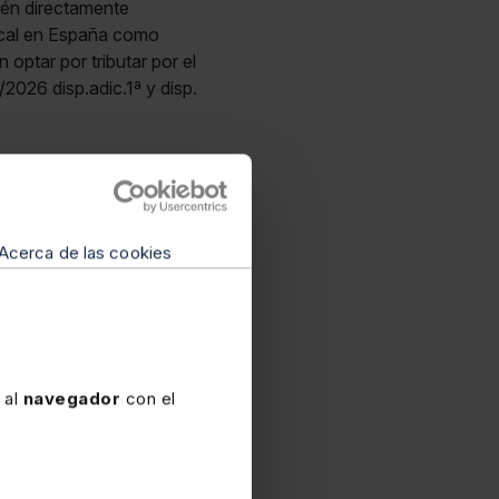
tén directamente
iscal en España como
optar por tributar por el
2026 disp.adic.1ª y disp.
Acerca de las cookies
mpleto de la
r más de 24.700 citas
 “Extras Mementos”,
arginal ha sido
s.
 al
navegador
con el