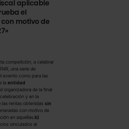
iscal aplicable
rueba el
s con motivo de
27»
sta competición, a celebrar
IRNR, una serie de
 el evento como para las
e la
entidad
d organizadora de la final
celebración y en la
e las rentas obtenidas
sin
 generadas con motivo de
ción en aquellas.
b)
cios vinculados al