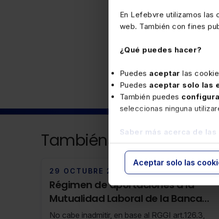
En Lefebvre utilizamos las
web. También con fines publ
Fiscal
¿Qué puedes hacer?
Puedes
aceptar
las cooki
Puedes
aceptar solo las
También puedes
configur
seleccionas ninguna utiliza
Saber más acerca de las
También puede interesa
Aceptar solo las cook
29 OCTUBRE 2024
Régimen de aportaciones a la
Mutualidad Laboral de la Banca
anteriores a 1-1-1967 (RF 43/24 22
No cabe inadmitir, en base al RGGI art.126.3,