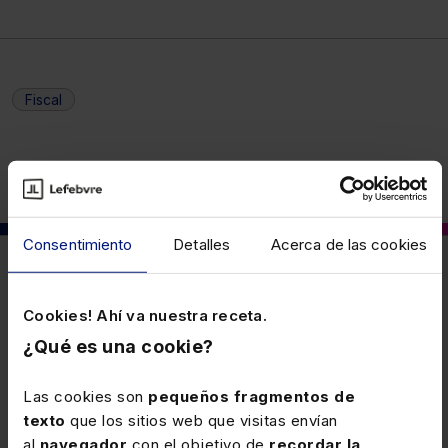
Fiscal
Consentimiento
Detalles
Acerca de las cookies
También puede interesarte
Cookies! Ahí va nuestra receta.
¿Qué es una cookie?
21 JULIO 2026
Aplicación del tipo 0% a las actividades
Las cookies son
pequeños fragmentos de
de I+D+i
texto
que los sitios web que visitas envían
Se amplía el beneficio del tipo 0% del IGIC a las
al
navegador
con el objetivo de
recordar la