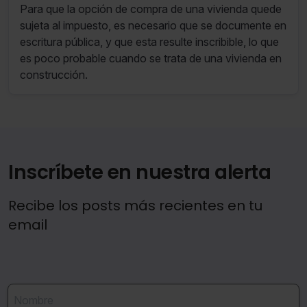
no seleccionas ninguna utilizaremos las que sean
Para que la opción de compra de una vivienda quede
indispensables para la navegación.
sujeta al impuesto, es necesario que se documente en
escritura pública, y que esta resulte inscribible, lo que
Saber más acerca de las cookies
es poco probable cuando se trata de una vivienda en
construcción.
Inscríbete en nuestra alerta
Recibe los posts más recientes en tu
email