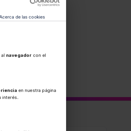
los preceptos del
anarias 113/2015EDL
Acerca de las cookies
.2 (régimen de explotación)
 al
navegador
con el
riencia
en nuestra página
 interés.