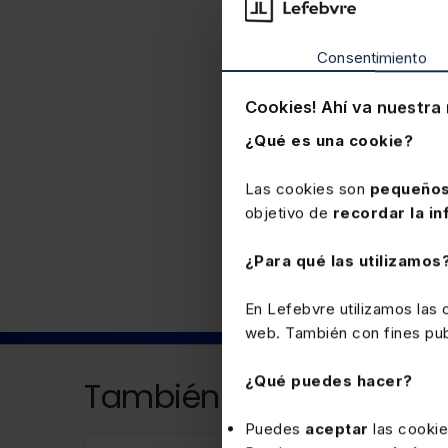
inferior rango se opongan 
Reglamento de las vivien
Consentimiento
2015/77444
) que se opon
y 13 (declaración responsa
Cookies! Ahí va nuestra 
¿Qué es una cookie?
Las cookies son
pequeños
Fiscal
objetivo de
recordar la in
¿Para qué las utilizamos
En Lefebvre utilizamos las
web. También con fines publ
¿Qué puedes hacer?
También puede interesa
Puedes
aceptar
las cooki