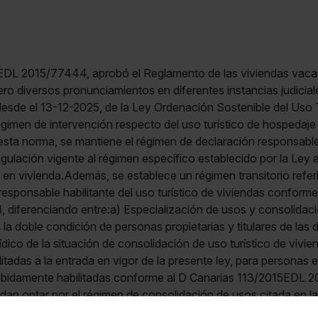
EDL 2015/77444, aprobó el Reglamento de las viviendas vaca
o diversos pronunciamientos en diferentes instancias judicial
esde el 13-12-2025, de la Ley Ordenación Sostenible del Uso T
régimen de intervención respecto del uso turístico de hospedaje
esta norma, se mantiene el régimen de declaración responsabl
gulación vigente al régimen específico establecido por la Ley 
 en vivienda.Además, se establece un régimen transitorio referi
responsable habilitante del uso turístico de viviendas conforme
iferenciando entre:a) Especialización de usos y consolidación
la doble condición de personas propietarias y titulares de las 
dico de la situación de consolidación de uso turístico de vivie
litadas a la entrada en vigor de la presente ley, para personas 
ebidamente habilitadas conforme al D Canarias 113/2015EDL 
n optar por el régimen de consolidación de usos citada en la l
NA 12-12-25
NOTALa norma ahora aprobada
deroga
las dis