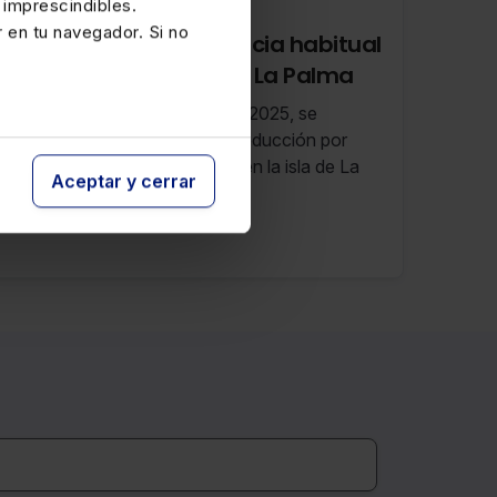
 imprescindibles.
25 NOVIEMBRE 2025
r en tu navegador. Si no
Deducción por residencia habitual
y efectiva en la isla de La Palma
Con efectos a partir del 27-11-2025, se
prorroga al ejercicio 2025 la deducción por
residencia habitual y efectiva en la isla de La
Aceptar y cerrar
Palma.