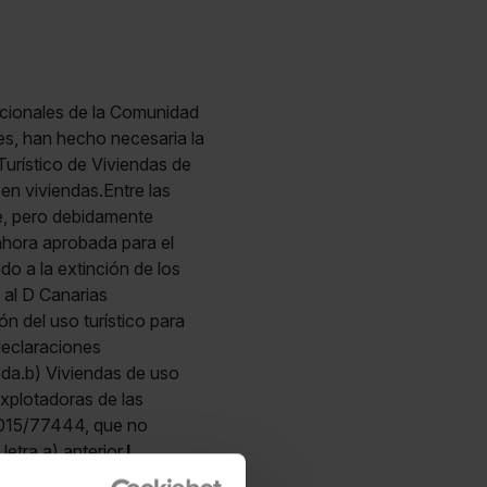
cionales de la Comunidad
es, han hecho necesaria la
urístico de Viviendas de
 en viviendas.Entre las
e, pero debidamente
ahora aprobada para el
do a la extinción de los
 al D Canarias
 del uso turístico para
declaraciones
nda.b) Viviendas de uso
explotadoras de las
2015/77444, que no
etra a) anterior.
L
posiciones del mismo o