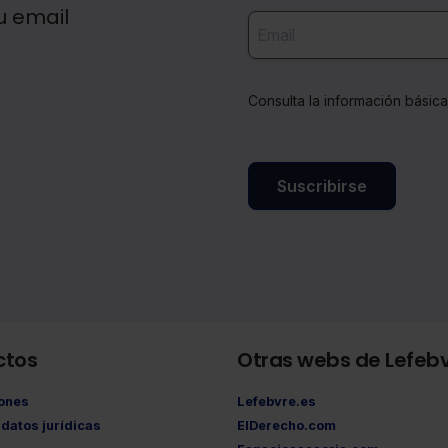
u email
Consulta la información básic
Suscribirse
ctos
Otras webs de Lefeb
iones
Lefebvre.es
datos jurídicas
ElDerecho.com