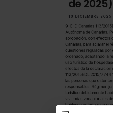
de 2025)
16 DICIEMBRE 2025
9
El D Canarias 113/2015
Autónoma de Canarias. Per
aprobación, con efectos d
Canarias, para aclarar el 
cuestiones reguladas por 
ordenado, adaptando la re
uso turístico de hospedaje
efectos de la declaración 
113/2015EDL 2015/77444, d
las personas que ostenten 
responsables. Régimen jurí
turístico debidamente habi
viviendas vacacionales d
hubiesen optado o no pueda
Canarias 6/2025, BOCA