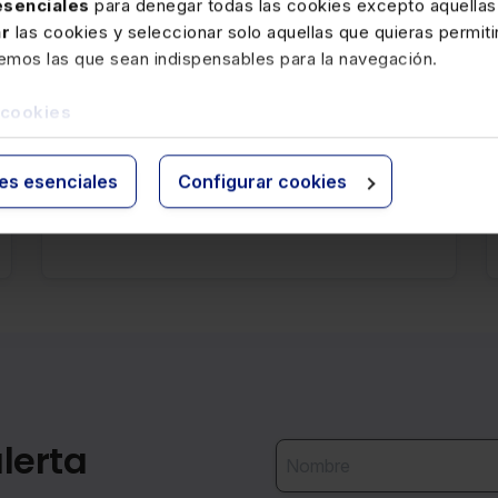
 esenciales
para denegar todas las cookies excepto aquellas
1 ENERO 2026
ar
las cookies y seleccionar solo aquellas que quieras permiti
Deducción por inversiones en
remos las que sean indispensables para la navegación.
películas cinematográficas y
otras obras audiovisuales en el ISÂ
 cookies
Se modifican las condiciones y requisitos para
aplicar la deducción.
ies esenciales
Configurar cookies
lerta