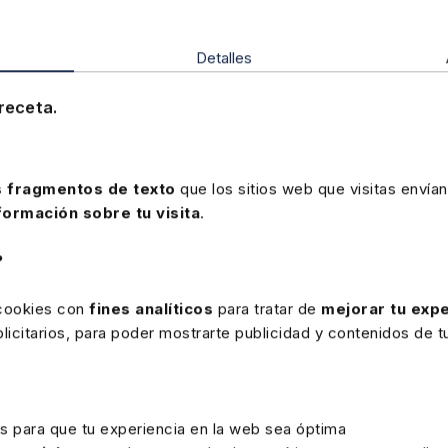
a lo establecido en ella. En particular, quedan derogados aquel
das vacacionales de la Comunidad Autónoma de Canarias (
D C
Detalles
gan a lo dispuesto en esta ley y, en concreto, los artículos 12
ble de inicio de la actividad) del mismo.
receta.
 fragmentos de texto
que los sitios web que visitas envían
formación sobre tu visita
.
?
 cookies con
fines analíticos
para tratar de
mejorar tu expe
icitarios, para poder mostrarte publicidad y contenidos de tu
rte
es para que tu experiencia en la web sea óptima