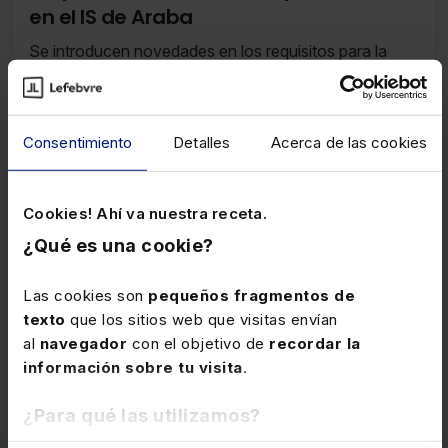
en el IS de Araba
Se introducen novedades en los requisitos para la
consideración de sociedad patrimonial.
Consentimiento
Detalles
Acerca de las cookies
23 DICIEMBRE 2025
Novedades C. Valenciana:
discapacidad vigente
Cookies! Ahí va nuestra receta.
Entre las medidas adoptadas, se adecua la regulación
¿Qué es una cookie?
de los beneficios fiscales de las personas con
discapacidad a la vigente estructura de la información
Las cookies son
pequeños fragmentos de
suministrada por los certificados de reconocimiento
texto
que los sitios web que visitas envían
de la situación de discapacidad, y se introducen otras
al
navegador
con el objetivo de
recordar la
mejoras que afectan principalmente a la deducción
información sobre tu visita
.
aplicable por las aportaciones a las sociedades
cooperativas.
¿Para qué las utilizamos?