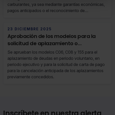
Puedes
aceptar solo las esenciales
para denegar
carburantes, ya sea mediante garantías económicas,
todas las cookies excepto aquellas imprescindibles.
pagos anticipados o el reconocimiento de
También puedes
configurar
las cookies y seleccionar
determinados operadores como confiables.
solo aquellas que quieras permitir en tu navegador. Si
no seleccionas ninguna utilizaremos las que sean
23 DICIEMBRE 2025
indispensables para la navegación.
Aprobación de los modelos para la
solicitud de aplazamiento o
Saber más acerca de las cookies
fraccionamiento de deudas en
Se aprueban los modelos C06, C08 y 155 para el
Navarra
aplazamiento de deudas en periodo voluntario, en
periodo ejecutivo y para la solicitud de carta de pago
para la cancelación anticipada de los aplazamientos
previamente concedidos.
Inscríbete en nuestra alerta