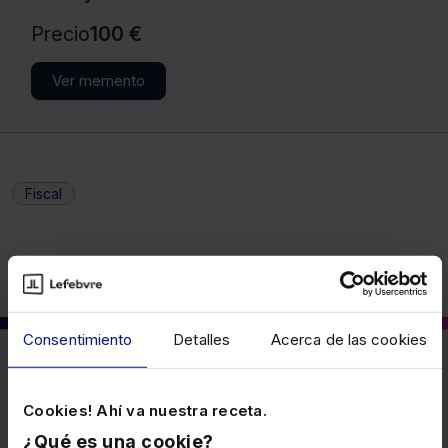
Precio
100 €
Ver memento
Fiscal
Consentimiento
Detalles
Acerca de las cookies
También puede interesarte
Cookies! Ahí va nuestra receta.
¿Qué es una cookie?
14 ABRIL 2026