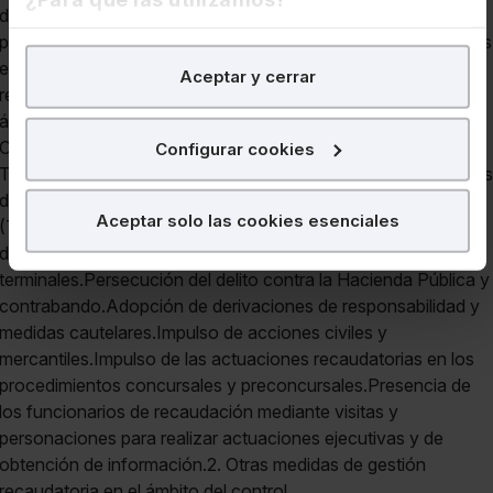
En Lefebvre utilizamos las cookies con
fines
Aceptar y cerrar
analíticos
para tratar de
mejorar tu experiencia
en
nuestra página web. También con fines publicitarios,
para poder mostrarte publicidad y contenidos de tu
Configurar cookies
interés.
¿Qué puedes hacer?
Aceptar solo las cookies esenciales
Puedes
aceptar
las cookies para que tu experiencia
en la web sea óptima
Puedes
aceptar solo las esenciales
para denegar
todas las cookies excepto aquellas imprescindibles.
También puedes
configurar
las cookies y seleccionar
solo aquellas que quieras permitir en tu navegador. Si
no seleccionas ninguna utilizaremos las que sean
indispensables para la navegación.