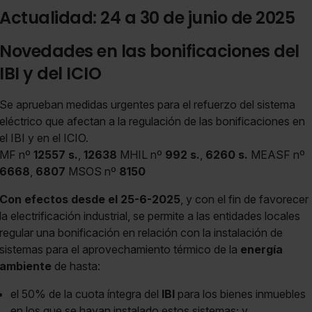
Actualidad: 24 a 30 de junio de 2025
Novedades en las bonificaciones del
IBI y del ICIO
Se aprueban medidas urgentes para el refuerzo del sistema
eléctrico que afectan a la regulación de las bonificaciones en
el IBI y en el ICIO.
MF nº
12557 s.
,
12638
MHIL nº
992 s.
,
6260 s.
MEASF nº
6668
,
6807
MSOS nº
8150
Con efectos desde el 25-6-2025
, y con el fin de favorecer
la electrificación industrial, se permite a las entidades locales
regular una bonificación en relación con la instalación de
sistemas para el aprovechamiento térmico de la
energía
ambiente
de hasta:
el 50% de la cuota íntegra del
IBI
para los bienes inmuebles
en los que se hayan instalado estos sistemas; y