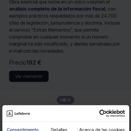
Obra esencial que reúne en un único volumen el
análisis completo de la información fiscal
, con
ejemplos prácticos respaldados por más de 24.700
citas de legislación, jurisprudencia y doctrina. Incluye
el servicio “Extras Mementos”, que permite
comprobar en cualquier momento si un número
marginal ha sido modificado, y alertas semanales por
e-mail con las novedades.
Precio
192 €
Ver memento
Fiscal
Consentimiento
Detalles
Acerca de las cookies