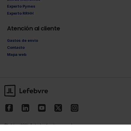
Experto Pymes
Experto RRHH
Atención al cliente
Gastos de envío
Contacto
Mapa web
©Lefebvre
2026. Todos los derechos reservados.