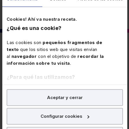
Cookies! Ahí va nuestra receta.
¿Qué es una cookie?
Las cookies son
pequeños fragmentos de
También puede interesarte
texto
que los sitios web que visitas envían
al
navegador
con el objetivo de
recordar la
información sobre tu visita
.
30 JUNIO 2026
Nuevas funciones de las Áreas
¿Para qué las utilizamos?
Regionales de Control e Investigación
En Lefebvre utilizamos las cookies con
fines
Con efectos desde 4-7-2026, se les atribuyen
Aceptar y cerrar
analíticos
para tratar de
mejorar tu experiencia
en
nuevas funciones a estas Áreas Regionales
nuestra página web. También con fines publicitarios,
integradas dentro de las Dependencias Regionales de
para poder mostrarte publicidad y contenidos de tu
Aduanas e Impuestos Especiales.
Configurar cookies
interés.