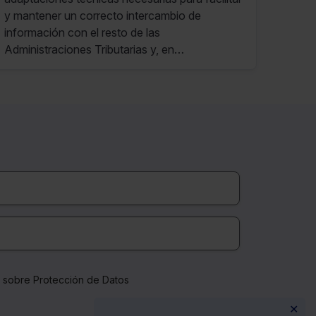
invalidez en el IRPF de Araba
y mantener un correcto intercambio de
información con el resto de las
Administraciones Tributarias y, en
consecuencia, una mejora de la gestión
tributaria.
a sobre Protección de Datos
✕