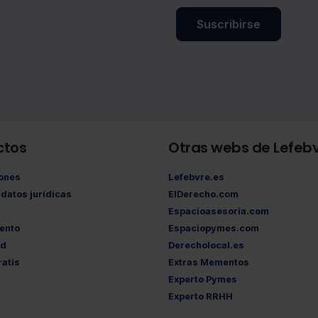
Suscribirse
ctos
Otras webs de Lefeb
iones
Lefebvre.es
datos jurídicas
ElDerecho.com
Espacioasesoria.com
ento
Espaciopymes.com
ad
Derecholocal.es
atis
Extras Mementos
Experto Pymes
Experto RRHH