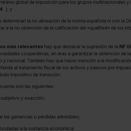
 mínimo global de imposición para los grupos multinacionales y
4
); y
determinan la no alineación de la norma española ni con la Dir
ar a la no obtención de la calificación del «qualified» de los
os más relevantes
hay que destacar la supresión de la
NF G
sociedades cooperativas, en aras a garantizar la obtención de l
io y nacional. También hay que hacer mención a la modificació
referida al tratamiento fiscal de los activos y pasivos por impues
íodo impositivo de transición.
cuenta son las siguientes:
subjetivo y exacción.
ar las ganancias o pérdidas admisibles;
inculadas a la sustancia económica.