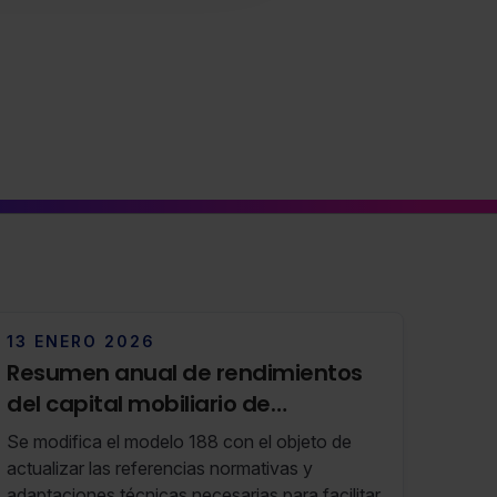
13 ENERO 2026
Resumen anual de rendimientos
del capital mobiliario de
operaciones de capitalización y
Se modifica el modelo 188 con el objeto de
de contratos de seguro de vida o
actualizar las referencias normativas y
adaptaciones técnicas necesarias para facilitar