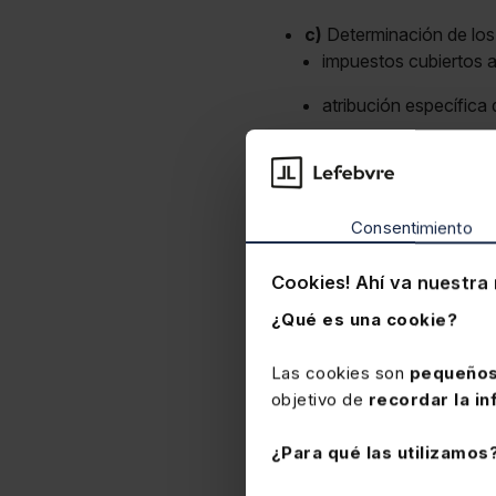
c)
Determinación de los
impuestos cubiertos a
atribución específica
d)
Deuda tributaria: cál
beneficios insuficiente
d)
No exigibilidad del 
Consentimiento
e)
Regímenes especiale
Cookies! Ahí va nuestra 
Reestructuración empr
¿Qué es una cookie?
determinación del umb
Las cookies son
pequeños
inclusión o exclusión
objetivo de
recordar la in
negocios conjuntos.
¿Para qué las utilizamos
Regímenes de neutralid