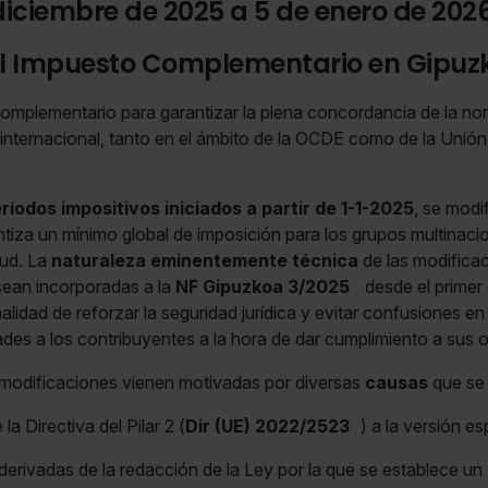
diciembre de 2025 a 5 de enero de 202
el Impuesto Complementario en Gipuz
omplementario para garantizar la plena concordancia de la norm
internacional, tanto en el ámbito de la OCDE como de la Uni
ríodos impositivos iniciados a partir de 1-1-2025
, se modi
iza un mínimo global de imposición para los grupos multinacio
tud. La
naturaleza eminentemente técnica
de las modifica
sean incorporadas a la
NF Gipuzkoa 3/2025
desde el primer 
inalidad de reforzar la seguridad jurídica y evitar confusiones en
ades a los contribuyentes a la hora de dar cumplimiento a sus ob
 modificaciones vienen motivadas por diversas
causas
que se 
la Directiva del Pilar 2 (
Dir (UE) 2022/2523
) a la versión e
 derivadas de la redacción de la Ley por la que se establece 