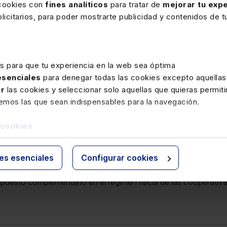
 cookies con
fines analíticos
para tratar de
mejorar tu expe
n y entidades de inversión de seguros:
icitarios, para poder mostrarte publicidad y contenidos de tu
o impositivo efectivo y del Impuesto Complementario;
n imponible.
es para que tu experiencia en la web sea óptima
s:
 esenciales
para denegar todas las cookies excepto aquellas
los activos y pasivos por impuestos diferidos y de los activos t
ar
las cookies y seleccionar solo aquellas que quieras permiti
transición;
remos las que sean indispensables para la navegación.
mpuesto complementario de conformidad con la información país 
 cookies
 y 4, 10.1.b.i, 14.10, 17.6, 20.6.f, 29.4, 34, 35.3, 35.4.i y i
1ª, 4ª.3.b y c y disp.derog.única redacc DFN Gipuzkoa 1/2
ies esenciales
Configurar cookies
 art.23 bis y 23 ter derog DFN Gipuzkoa 1/2025 art.3, 
os periodos impositivos iniciados a partir de 1-1-2024
, s
mpuesto complementario en el régimen fiscal de las cooperativa