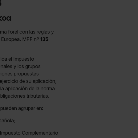
6
koa
a foral con las reglas y
ón Europea. MFF nº
135
,
fica el Impuesto
nales y los grupos
ciones propuestas
ejercicio de su aplicación,
 la aplicación de la norma
ligaciones tributarias.
pueden agrupar en:
spañola;
un Impuesto Complementario