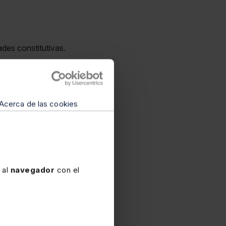
des constitutivas.
ado a la regla de
Acerca de las cookies
 escisión;
 al
navegador
con el
nacional de gran magnitud;