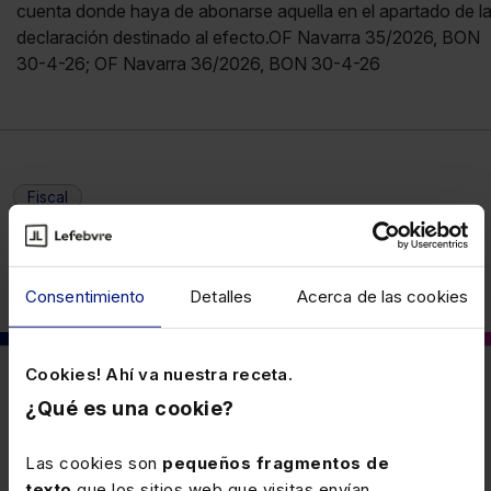
cuenta donde haya de abonarse aquella en el apartado de l
declaración destinado al efecto.OF Navarra 35/2026, BON
30-4-26; OF Navarra 36/2026, BON 30-4-26
Fiscal
Consentimiento
Detalles
Acerca de las cookies
Cookies! Ahí va nuestra receta.
También puede interesarte
¿Qué es una cookie?
Las cookies son
pequeños fragmentos de
10 MARZO 2026
texto
que los sitios web que visitas envían