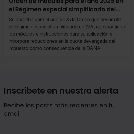
Orden de módulos para el año 2025 en
solo aquellas que quieras permitir en tu navegador. Si
el Régimen especial simplificado del
no seleccionas ninguna utilizaremos las que sean
impuesto
indispensables para la navegación.
Se aprueba para el año 2025 la Orden que desarrolla
el Régimen especial simplificado en IVA, que mantiene
Saber más acerca de las cookies
los módulos e instrucciones para su aplicación e
incorpora reducciones en la cuota devengada del
impuesto como consecuencia de la DANA.
Inscríbete en nuestra alerta
Recibe los posts más recientes en tu
email