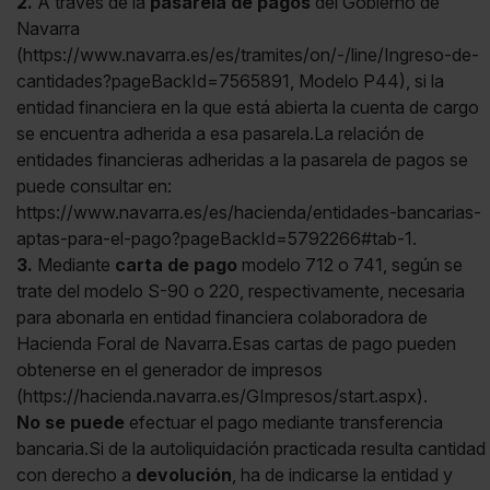
2.
A través de la
pasarela de pagos
del Gobierno de
Navarra
(https://www.navarra.es/es/tramites/on/-/line/Ingreso-de-
cantidades?pageBackId=7565891, Modelo P44), si la
entidad financiera en la que está abierta la cuenta de cargo
se encuentra adherida a esa pasarela.La relación de
entidades financieras adheridas a la pasarela de pagos se
puede consultar en:
https://www.navarra.es/es/hacienda/entidades-bancarias-
aptas-para-el-pago?pageBackId=5792266#tab-1.
3.
Mediante
carta de pago
modelo 712 o 741, según se
trate del modelo S-90 o 220, respectivamente, necesaria
para abonarla en entidad financiera colaboradora de
Hacienda Foral de Navarra.Esas cartas de pago pueden
obtenerse en el generador de impresos
(https://hacienda.navarra.es/GImpresos/start.aspx).
No se puede
efectuar el pago mediante transferencia
bancaria.Si de la autoliquidación practicada resulta cantidad
con derecho a
devolución
, ha de indicarse la entidad y