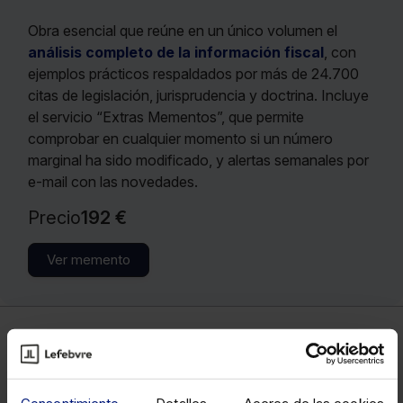
Obra esencial que reúne en un único volumen el
análisis completo de la información fiscal
, con
ejemplos prácticos respaldados por más de 24.700
citas de legislación, jurisprudencia y doctrina. Incluye
el servicio “Extras Mementos”, que permite
comprobar en cualquier momento si un número
marginal ha sido modificado, y alertas semanales por
e-mail con las novedades.
Precio
192 €
Ver memento
Fiscal