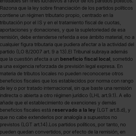
entidades sin fines lucrativos a favor de los partidos políticos.
Razona que la ley sobre financiación de los partidos políticos
contiene un régimen tributario propio, centrado en la
tributación por el IS y en el tratamiento fiscal de cuotas,
aportaciones y donaciones, y que la supletoriedad de esa
remisión, debe entenderse referida a ese ámbito material, no a
cualquier figura tributaria que pudiera afectar a la actividad del
partido (LO 8/2007 art. 9 a 13).El Tribunal subraya además
que la cuestión afecta a un
beneficio fiscal local
, sometido
a una exigencia reforzada de previsión legal expresa. En
materia de tributos locales no pueden reconocerse otros
beneficios fiscales que los establecidos por norma con rango
de ley o por tratado internacional, sin que baste una remisión
indirecta o abierta a otro régimen jurídico (LHL art.9.1). A ello
añade que el establecimiento de exenciones y demás
beneficios fiscales está
reservado a la ley
(LGT art.8.d), y
que no cabe extenderlos por analogía a supuestos no
previstos (LGT art.14).Los partidos políticos, por tanto, no
pueden quedan convertidos, por efecto de la remisión, en