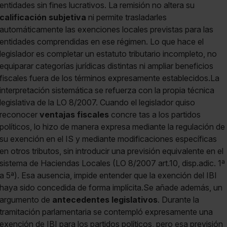
entidades sin fines lucrativos. La remisión no altera su
calificación subjetiva
ni permite trasladarles
automáticamente las exenciones locales previstas para las
entidades comprendidas en ese régimen. Lo que hace el
legislador es completar un estatuto tributario incompleto, no
equiparar categorías jurídicas distintas ni ampliar beneficios
fiscales fuera de los términos expresamente establecidos.La
interpretación sistemática se refuerza con la propia técnica
legislativa de la LO 8/2007. Cuando el legislador quiso
reconocer
ventajas fiscales
concre tas a los partidos
políticos, lo hizo de manera expresa mediante la regulación de
su exención en el IS y mediante modificaciones específicas
en otros tributos, sin introducir una previsión equivalente en el
sistema de Haciendas Locales (LO 8/2007 art.10, disp.adic. 1ª
a 5ª). Esa ausencia, impide entender que la exención del IBI
haya sido concedida de forma implícita.Se añade además, un
argumento de
antecedentes legislativos
. Durante la
tramitación parlamentaria se contempló expresamente una
exención de IBI para los partidos políticos, pero esa previsión