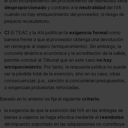
el solo incumplimiento del procedimiento de reembolso sería
desproporcionado
y contrario a la
neutralidad
del IVA
cuando no hay enriquecimiento del proveedor, ni riesgo de
perjuicio recaudatorio.
C)
El TEAC y la AN justifican la
exigencia formal
como
barrera frente a que el proveedor obtenga una devolución
sin reintegrar al viajero (enriquecimiento). Sin embargo, la
concreta dinámica económica y la acreditación de la salida,
permite concluir al Tribunal que en este caso
no hay
enriquecimiento
. Por tanto, la respuesta jurídica no puede
ser la pérdida total de la exención, sino en su caso, otras
consecuencias: p.e., sanción si concurrieran presupuestos,
o exigencias probatorias reforzadas.
Basado en lo anterior se fija el siguiente
criterio
:
la exigencia de que la exención del IVA en las entregas de
bienes a viajeros se haga efectiva mediante el
reembolso
del impuesto soportado en las adquisiciones no constituye