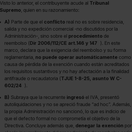
Visto lo anterior, el contribuyente acude al
Tribunal
Supremo
, quien en su razonamiento:
A)
Parte de que el
conflicto
real no es sobre residencia,
salida y no expedición comercial -no discutidos por la
Administración-, sino sobre el
procedimiento
de
reembolso (
Dir 2006/112/CE art.146 y 147
). En este
marco, declara que la exigencia del reembolso y su forma
reglamentaria,
no puede operar automáticamente
como
causa de pérdida de la exención cuando están acreditados
los requisitos sustantivos y no hay afectación a la finalidad
antifraude o recaudatoria (
TJUE 1-8-25, asunto W C-
602/24
).
B)
Subraya que la recurrente
ingresó
el IVA, presentó
autoliquidaciones y no se apreció fraude “ad hoc”. Además,
la propia Administración no sancionó, lo que es indicio de
que el defecto formal no comprometía el objetivo de la
Directiva. Concluye además que,
denegar la exención
por