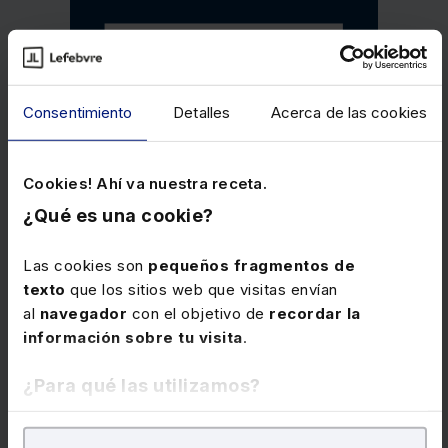
Consentimiento
Detalles
Acerca de las cookies
Cookies! Ahí va nuestra receta.
¿Qué es una cookie?
Las cookies son
pequeños fragmentos de
texto
que los sitios web que visitas envían
al
navegador
con el objetivo de
recordar la
información sobre tu visita
.
¿Para qué las utilizamos?
Memento Fiscal 2026
Obra esencial que reúne en un único volumen el
En Lefebvre utilizamos las cookies con
fines