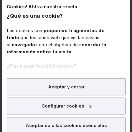
Cookies! Ahí va nuestra receta.
¿Qué es una cookie?
Las cookies son
pequeños fragmentos de
texto
que los sitios web que visitas envían
al
navegador
con el objetivo de
recordar la
información sobre tu visita
.
¿Para qué las utilizamos?
En Lefebvre utilizamos las cookies con
fines
Aceptar y cerrar
analíticos
para tratar de
mejorar tu experiencia
en
nuestra página web. También con fines publicitarios,
para poder mostrarte publicidad y contenidos de tu
Configurar cookies
interés.
Memento Personas con Discapacidad
¿Qué puedes hacer?
Aceptar solo las cookies esenciales
2022-2023