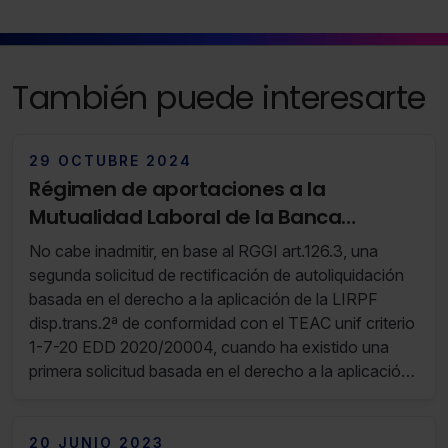
También puede interesarte
29 OCTUBRE 2024
Régimen de aportaciones a la
Mutualidad Laboral de la Banca
anteriores a 1-1-1967 (RF 43/24 22 de
No cabe inadmitir, en base al RGGI art.126.3, una
Octubre de 2024 al 28 de Octubre de
segunda solicitud de rectificación de autoliquidación
2024)
basada en el derecho a la aplicación de la LIRPF
disp.trans.2ª de conformidad con el TEAC unif criterio
1-7-20 EDD 2020/20004, cuando ha existido una
primera solicitud basada en el derecho a la aplicación
de dicha norma de conformidad con el TEAC unif
criterio 5-7-17, que fue estimada total o parcialmente
practicándose liquidación provisional sin que se
20 JUNIO 2023