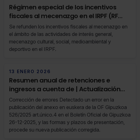
interpusiera recurso frente a la misma.
Régimen especial de los incentivos
fiscales al mecenazgo en el IRPF (RF
24/23 13 de Junio de 2023 al 19 de Junio
Se refunden los incentivos fiscales al mecenazgo en
de 2023)
el ámbito de las actividades de interés general,
mecenazgo cultural, social, medioambiental y
deportivo en el IRPF.
13 ENERO 2026
Resumen anual de retenciones e
ingresos a cuenta de | Actualización
enero 2026 (RF 03/26)
Corrección de errores Detectado un error en la
publicación del anexo en euskera de la OF Gipuzkoa
526/2025 art.único.4 en el Boletín Oficial de Gipuzkoa
26-12-2025, y las formas y plazos de presentación,
procede su nueva publicación corregida.