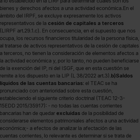
a lo establecido en la LIRF para determinar cuáles son los
bienes y derechos afectos a una actividad económica.En el
ámbito del IRPF, se excluye expresamente los activos
representativos de la
cesión de capitales a terceros
(LIRPF art.29.1.c). En consecuencia, en el supuesto que nos
ocupa, los recursos financieros titularidad de la persona física,
al tratarse de activos representativos de la cesión de capitales
a terceros, no tienen la consideración de elementos afectos a
la actividad económica y, por lo tanto, no pueden beneficiarse
de la exención del IP, ni del ISGF, que en esta cuestión se
remite a los dispuesto en la LIP (L 38/2022 art.3).
b)
Saldos
líquidos de las cuentas bancarias
: el TEAC se ha
pronunciado con anterioridad sobre esta cuestión,
estableciendo el siguiente criterio doctrinal (TEAC 12-3-
15EDD 2015/35917): - no todas las cuentas corrientes
bancarias han de quedar
excluidas
de la posibilidad de
considerarse elementos patrimoniales afectos a una actividad
económica;- a efectos de analizar la afectación de las
cuentas corrientes, lo relevante es determinar si se trata de