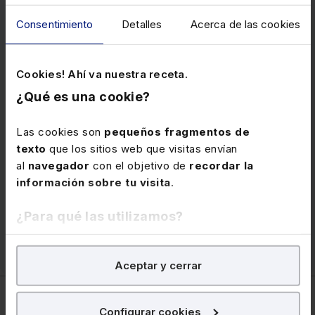
Consentimiento
Detalles
Acerca de las cookies
Memento Fiscal 2026
Obra esencial que reúne en un único volumen el
Cookies! Ahí va nuestra receta.
análisis completo de la información fiscal
, con
ejemplos prácticos respaldados por más de 24.700
¿Qué es una cookie?
citas de legislación, jurisprudencia y doctrina. Incluye
el servicio “Extras Mementos”, que permite
Las cookies son
pequeños fragmentos de
comprobar en cualquier momento si un número
texto
que los sitios web que visitas envían
marginal ha sido modificado, y alertas semanales por
al
navegador
con el objetivo de
recordar la
e-mail con las novedades.
información sobre tu visita
.
Precio
192 €
¿Para qué las utilizamos?
Ver memento
En Lefebvre utilizamos las cookies con
fines
Aceptar y cerrar
analíticos
para tratar de
mejorar tu experiencia
en
nuestra página web. También con fines publicitarios,
para poder mostrarte publicidad y contenidos de tu
Configurar cookies