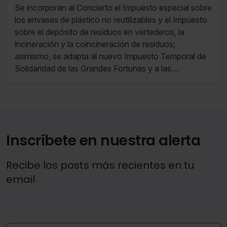
Abril de 2023 al 10 de Abril de 2023)
Se incorporan al Concierto el Impuesto especial sobre
los envases de plástico no reutilizables y el Impuesto
sobre el depósito de residuos en vertederos, la
incineración y la coincineración de residuos;
asimismo, se adapta al nuevo Impuesto Temporal de
Solidaridad de las Grandes Fortunas y a las
modificaciones introducidas en la estructura del
Impuesto sobre los Gases Fluorados de Efecto
Invernadero.
Inscríbete en nuestra alerta
Recibe los posts más recientes en tu
email