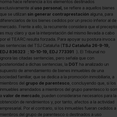
norma hace referencia a los elementos destinados
exclusivamente al
uso personal,
se refiere a aquellos bienes
que se utilizan
sin generar contraprestación
alguna, para
diferenciarlos de los bienes cedidos por un precio inferior al de
mercado. Frente a ello, la recurrente considera que el precept
es muy claro y que la interpretación del mismo llevada a cabo
por el TEARC resulta forzada. Para apoyar su postura invoca
las sentencias del TSJ Cataluña (
TSJ Cataluña 26-9-19,
EDJ 836323
;
10-10-19, EDJ 773391
). El Tribunal no
ignora las citadas sentencias, pero señala que con
posterioridad a dichas sentencias, la
DGT
ha analizado un
supuesto de arrendamiento de bienes inmuebles de una
sociedad familiar, que se dedica a la promoción inmobiliaria, a
miembros del
grupo de parentesco
, concluyendo que, si los
inmuebles arrendados a miembros del grupo parentesco lo so
a
valor de mercado
, pueden considerarse necesarios para la
obtención de rendimientos y, por tanto, afectos a la actividad
empresarial. Por el contrario, si los inmuebles fueran cedidos a
miembros del grupo de parentesco o destinados a uso