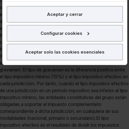
En Lefebvre utilizamos las cookies con
fines
Aceptar y cerrar
analíticos
para tratar de
mejorar tu experiencia
en
nuestra página web. También con fines publicitarios,
para poder mostrarte publicidad y contenidos de tu
Configurar cookies
interés.
¿Qué puedes hacer?
Aceptar solo las cookies esenciales
Puedes
aceptar
las cookies para que tu experiencia
en la web sea óptima
Puedes
aceptar solo las esenciales
para denegar
todas las cookies excepto aquellas imprescindibles.
También puedes
configurar
las cookies y seleccionar
solo aquellas que quieras permitir en tu navegador. Si
no seleccionas ninguna utilizaremos las que sean
indispensables para la navegación.
Saber más acerca de las cookies