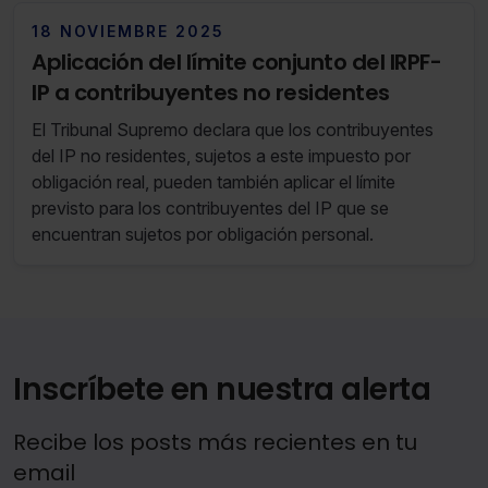
contengan la información que debe incluirse en el
modelo 190.
18 NOVIEMBRE 2025
Aplicación del límite conjunto del IRPF-
IP a contribuyentes no residentes
El Tribunal Supremo declara que los contribuyentes
del IP no residentes, sujetos a este impuesto por
obligación real, pueden también aplicar el límite
previsto para los contribuyentes del IP que se
encuentran sujetos por obligación personal.
Inscríbete en nuestra alerta
Recibe los posts más recientes en tu
email