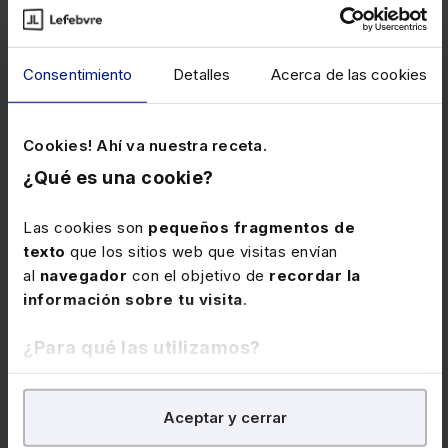
Consentimiento
Detalles
Acerca de las cookies
Cookies! Ahí va nuestra receta.
Memento Fiscal 2026
¿Qué es una cookie?
Obra esencial que reúne en un único volumen el
Las cookies son
pequeños fragmentos de
análisis completo de la información fiscal
, con
texto
que los sitios web que visitas envían
ejemplos prácticos respaldados por más de 24.700
al
navegador
con el objetivo de
recordar la
citas de legislación, jurisprudencia y doctrina. Incluye
información sobre tu visita
.
el servicio “Extras Mementos”, que permite
comprobar en cualquier momento si un número
¿Para qué las utilizamos?
marginal ha sido modificado, y alertas semanales por
e-mail con las novedades.
En Lefebvre utilizamos las cookies con
fines
Aceptar y cerrar
Precio
192 €
analíticos
para tratar de
mejorar tu experiencia
en
nuestra página web. También con fines publicitarios,