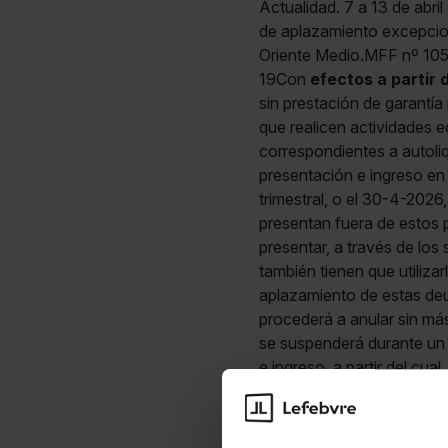
Actualidad. 7 a 13 de abr
de aplazamiento excepcion
Oriente Medio.MFF nº 10
19Con
efectos a partir 
sin prestación de garantía 
que realicen actividades
correspondientes a autoli
presentación e ingreso en 
trimestral, o el 30-4-2026
presentan fuera de estos 
presentar, a través de los
también tienen que utilizar
aplazamiento de estas deu
procederá a anular sin más
se suspenderá durante un 
e ingreso, a partir del cu
importes.En caso de
incu
el día siguiente al de fin
26