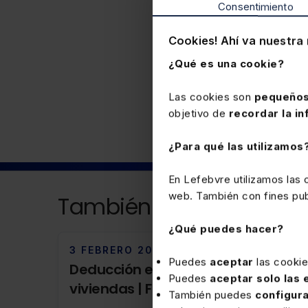
Consentimiento
Cookies! Ahí va nuestra 
¿Qué es una cookie?
Fiscal
Las cookies son
pequeños
objetivo de
recordar la in
¿Para qué las utilizamos
En Lefebvre utilizamos las
web. También con fines publ
También puede interesa
¿Qué puedes hacer?
3 FEBRERO 2026
Puedes
aceptar
las cooki
Deducción eficiencia energética
Puedes
aceptar solo las
viviendas | Feb 2026
También puedes
configur