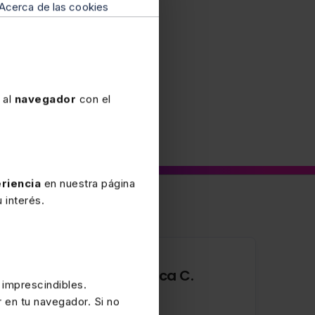
Acerca de las cookies
 al
navegador
con el
riencia
en nuestra página
 interés.
1 ENERO 2026
Presentación telemática C.
 imprescindibles.
Valenciana: obligados
r en tu navegador. Si no