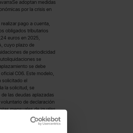
NavarraSe adoptan medidas
nómicas por la crisis en
n realizar pago a cuenta,
os obligados tributarios
,24 euros en 2025,
A, cuyo plazo de
uidaciones de periodicidad
autoliquidaciones se
 aplazamiento se debe
oficial C06. Este modelo,
 solicitado el
la solicitud, se
o
de las deudas aplazadas
 voluntario de declaración
uotas mensuales de iguales
ntereses de demora desde
Navarra 34/2026, BON 10-4-