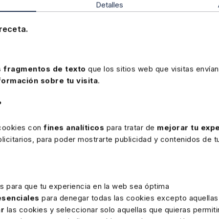
Detalles
receta.
 fragmentos de texto
que los sitios web que visitas envían
formación sobre tu visita
.
?
 cookies con
fines analíticos
para tratar de
mejorar tu expe
icitarios, para poder mostrarte publicidad y contenidos de tu
rte
2 DICIEMBRE 2025
es para que tu experiencia en la web sea óptima
Aprobación del Impuesto
 esenciales
para denegar todas las cookies excepto aquellas
Complementario en Gipuzkoa (RF
ar
las cookies y seleccionar solo aquellas que quieras permiti