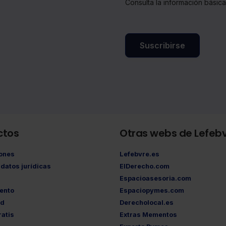
Consulta la información básic
Suscribirse
ctos
Otras webs de Lefeb
iones
Lefebvre.es
datos jurídicas
ElDerecho.com
Espacioasesoria.com
ento
Espaciopymes.com
ad
Derecholocal.es
atis
Extras Mementos