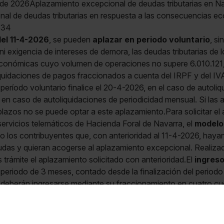
il de 2026Aplazamiento excepcional de deudas tributarias en 
al de deudas tributarias en respuesta a las consecuencias eco
534
del 11-4-2026
, se pueden
aplazar en periodo voluntario
, si
ni exigencia de intereses de demora, las deudas tributarias de l
 económicas cuyo volumen de operaciones no supere 6.010.121
quidaciones de pagos fraccionados a cuenta del IRPF y del IV
período voluntario finalice el 20-4-2026, en el caso de autoliq
, en caso de autoliquidaciones de periodicidad mensual. Si las 
plazos no se puede optar a este aplazamiento.Para solicitar el
 servicios telemáticos de Hacienda Foral de Navarra, el
modelo
lo los contribuyentes que, con anterioridad al 11-4-2026, hayan
das y quieran acogerse al aplazamiento excepcional. Realizada 
 trámite el aplazamiento solicitado con anterioridad.El
ingres
periodo de 3 meses, contado desde la finalización del periodo
al, deberán ingresarse mediante su fraccionamiento en cuatro c
mplimiento
de los aplazamientos concedidos, se liquidarán i
alización del periodo voluntario de presentación e ingreso.OF 