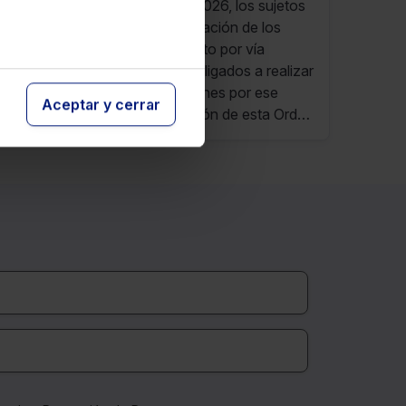
Con efectos a partir del 19-1-2026, los sujetos
pasivos obligados a la presentación de los
modelos 650 y 651 del impuesto por vía
telemática, quedan también obligados a realizar
el pago de esas autoliquidaciones por ese
Aceptar y cerrar
mismo medio. Con la aprobación de esta Orden
queda derogada la anteriormente vigente
Orden C.Valenciana 16/2023EDL 2023/25237.