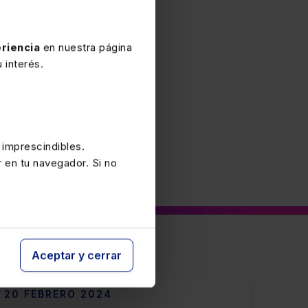
L 2005/83325 art.26
.
/2025 art.6, BOTHG 15-
riencia
en nuestra página
 interés.
 imprescindibles.
r en tu navegador. Si no
Aceptar y cerrar
20 FEBRERO 2024