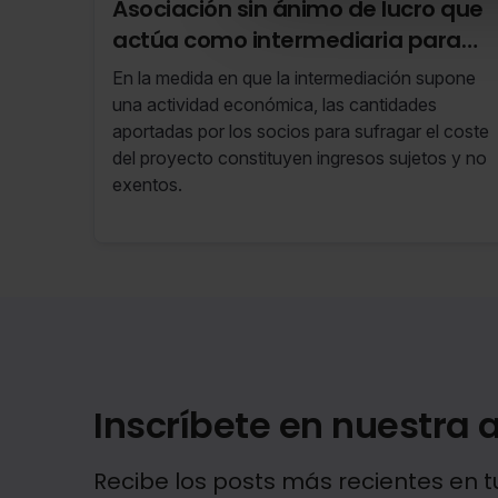
Asociación sin ánimo de lucro que
actúa como intermediaria para
contratar un proyecto de I+D e IT
En la medida en que la intermediación supone
a favor de los socios
una actividad económica, las cantidades
aportadas por los socios para sufragar el coste
del proyecto constituyen ingresos sujetos y no
exentos.
Inscríbete en nuestra a
Recibe los posts más recientes en t