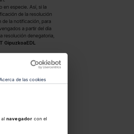
 en especie. Así, si la
ficación de la resolución
 de la notificación, para
vengados a partir del día
la resolución denegatoria,
T GipuzkoaEDL
to debe acompañar, entre
fraccionamiento con los
tiempo. Como novedad,
caso, en los supuestos de
Acerca de las cookies
perjuicio de lo dispuesto
nsación. Así, si la
 denegatorio se iniciará el
alizar el ingreso.
 al
navegador
con el
 día siguiente al del
egatoria, sin perjuicio de