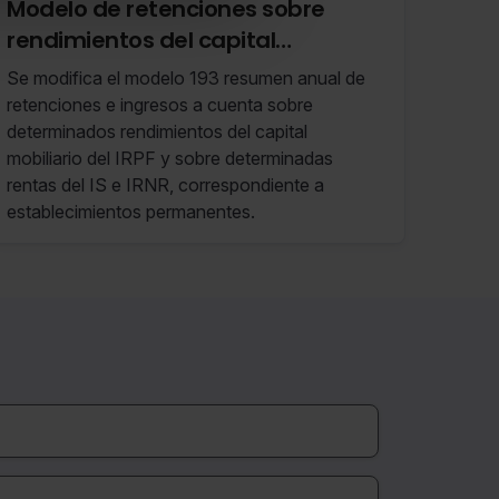
Modelo de retenciones sobre
rendimientos del capital
mobiliario en el IRPF, IS e IRNR (RF
Se modifica el modelo 193 resumen anual de
07/24 13 de Febrero de 2024 al 19
retenciones e ingresos a cuenta sobre
de Febrero de 2024)
determinados rendimientos del capital
mobiliario del IRPF y sobre determinadas
rentas del IS e IRNR, correspondiente a
establecimientos permanentes.