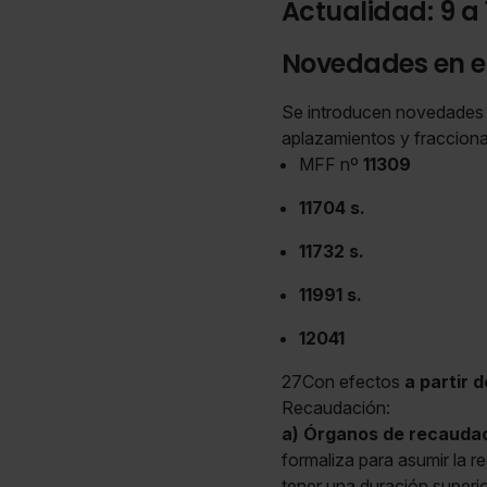
Actualidad: 9 a
Novedades en e
Se introducen novedades en
aplazamientos y fraccion
MFF nº
11309
11704 s.
11732 s.
11991 s.
12041
27Con efectos
a partir 
Recaudación:
a) Órganos de recauda
formaliza para asumir la 
tener una duración superio