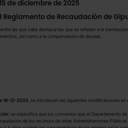
 15 de diciembre de 2025
l Reglamento de Recaudación de Gip
tre las que cabe destacar las que se refieren a la tramitación
amientos, así como a la compensación de deudas.
de 16-12-2025
, se introducen las siguientes modificaciones en
ción
: se especifica que los convenios que el Departamento d
recaudación de los recursos de otras Administraciones Pública
r a 4 años cuando las características de los mismos así lo exij