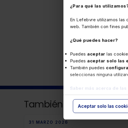
los que se devenguen post
¿Para qué las utilizamos
DF Gipuzkoa 38/2006 art
12-25
En Lefebvre utilizamos las
web. También con fines publ
¿Qué puedes hacer?
Fiscal
Puedes
aceptar
las cooki
Puedes
aceptar solo las
También puedes
configur
seleccionas ninguna utiliza
Saber más acerca de las
También puede interesa
Aceptar solo las cook
31 MARZO 2026