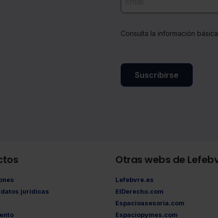
Consulta la información básic
Suscribirse
ctos
Otras webs de Lefeb
iones
Lefebvre.es
datos jurídicas
ElDerecho.com
Espacioasesoria.com
ento
Espaciopymes.com