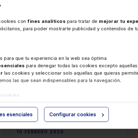
eriormente en virtud de lo dispuesto en la
NFGT GipuzkoaED
?
.3.3, 32.5 a 7, 38.3, 44.1 y 49.5 redacc DF Gipuzkoa 22
 cookies con
fines analíticos
para tratar de
mejorar tu expe
icitarios, para poder mostrarte publicidad y contenidos de tu
es para que tu experiencia en la web sea óptima
 esenciales
para denegar todas las cookies excepto aquellas
ar
las cookies y seleccionar solo aquellas que quieras permiti
remos las que sean indispensables para la navegación.
 cookies
rte
ies esenciales
Configurar cookies
10 FEBRERO 2026