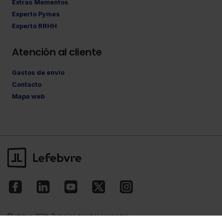
Extras Mementos
Experto Pymes
Experto RRHH
Atención al cliente
Gastos de envío
Contacto
Mapa web
©Lefebvre
2026. Todos los derechos reservados.