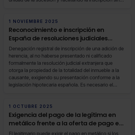
indispensables para la navegación.
trámites dilatorios
Saber más acerca de las cookies
1 NOVIEMBRE 2025
Reconocimiento e inscripción en
España de resoluciones judiciales
extranjeras sobre bienes inmuebles en
Denegación registral de inscripción de una adición de
procesos de divorcio
herencia, al no haberse presentado ni calificado
formalmente la resolución judicial extranjera que
otorga la propiedad de la totalidad del inmueble a la
causante, exigiendo su presentación conforme a la
legislación hipotecaria española. Es necesario el
respeto del principio de tracto sucesivo y del control
nacional de las consecuencias patrimoniales
derivadas de los divorcios en el extranjero.
1 OCTUBRE 2025
Exigencia del pago de la legítima en
metálico frente a la oferta de pago en
bienes
El legitimario puede exigir el pago en metálico si los