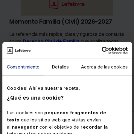
Memento Familia (Civil) 2026-2027
La referencia más rápida, clara y rigurosa de consulta
sobre
Derecho Civil de Familia
que analiza todas
las cuestiones relacionadas, e incluye un amplio
estudio sobre la
planificación sucesoria;
aborda
otros aspectos de interés en el ámbito familiar, como
Consentimiento
Detalles
Acerca de las cookies
la
violencia doméstica y de género
.
Precio
100 €
Cookies! Ahí va nuestra receta.
Ver memento
¿Qué es una cookie?
Las cookies son
pequeños fragmentos de
texto
que los sitios web que visitas envían
al
navegador
con el objetivo de
recordar la
Civil
información sobre tu visita
.