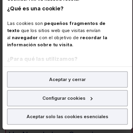
La suscripción al Memento Social
¿Qué es una cookie?
incluye:
Las cookies son
pequeños fragmentos de
Extras Mementos
– El servicio “
”
texto
que los sitios web que visitas envían
al
navegador
con el objetivo de
recordar la
con el que puedes consultar en
información sobre tu visita
.
cualquier momento si un número
marginal del Memento ha sido
¿Para qué las utilizamos?
modificado.
En Lefebvre utilizamos las cookies con
fines
Aceptar y cerrar
analíticos
para tratar de
mejorar tu experiencia
en
– Un servicio de
alerta vía e-
nuestra página web. También con fines publicitarios,
mail
con las novedades que se
para poder mostrarte publicidad y contenidos de tu
Configurar cookies
vayan produciendo cada semana.
interés.
¿Qué puedes hacer?
Aceptar solo las cookies esenciales
Puedes
aceptar
las cookies para que tu experiencia