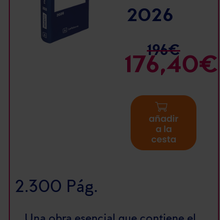
2026
196€
176,40€
añadir
a la
cesta
2.300 Pág.
Una obra esencial que contiene el