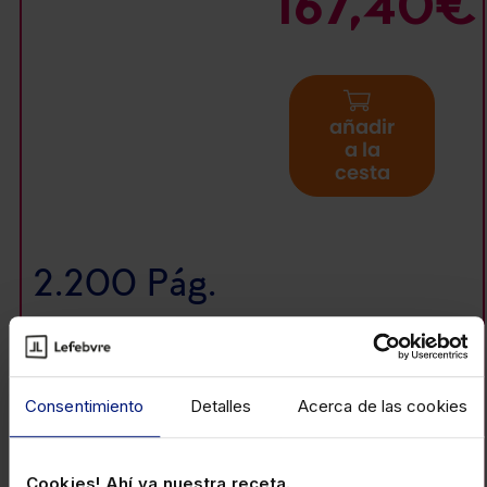
167,40€
añadir
a la
cesta
2.200 Pág.
La obra mejor valorada
con toda la
información laboral y de la
Consentimiento
Detalles
Acerca de las cookies
Seguridad Social
en un único
volumen.
Cookies! Ahí va nuestra receta.