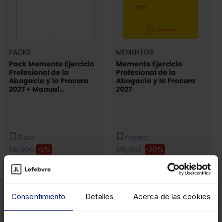
PACKS
MEMENTOS
Pack Memento Ejercicio
Memento Ejercicio
Profesional de la
Profesional de la
Abogacía y la Procura
Abogacía y la Procura
2027 + Manual
2027
Preguntas Test Examen
Acceso a la Abogacía y
la Procura 2027
Papel
Internet
116,00€
125,00€
-5%
-20%
110,20€
100,00€
(13)
Consentimiento
Detalles
Acerca de las cookies
Más sobre
LexNET y las