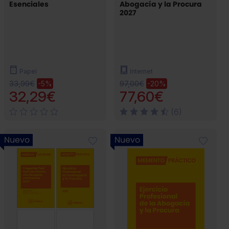
Esenciales
Abogacía y la Procura
2027
Papel
Internet
33,99€
97,00€
-5%
-20%
32,29€
77,60€
(6)
Nuevo
Nuevo