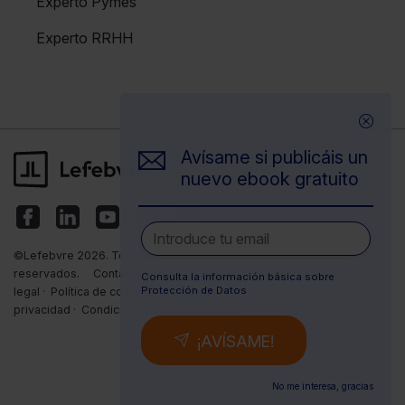
Experto Pymes
Experto RRHH
Avísame si publicáis un
nuevo ebook gratuito
©Lefebvre 2026. Todos los derechos
reservados.
Contacto
·
Índice
·
Aviso
Consulta la información básica sobre
Protección de Datos
legal
·
Política de cookies
·
Política de
privacidad
·
Condiciones de contratación
¡AVÍSAME!
No me interesa, gracias