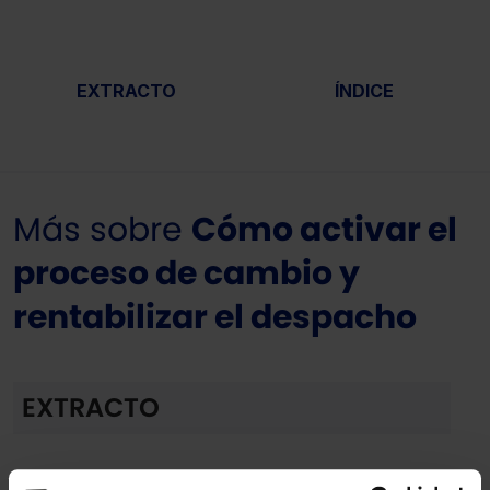
EXTRACTO
ÍNDICE
Más sobre
Cómo activar el
proceso de cambio y
rentabilizar el despacho
EXTRACTO