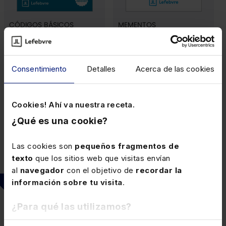
CÓDIGOS BÁSICOS
MEMENTOS
Ley de Sociedades de
Memento Transmisión
Capital
de Empresas 2026-2027
Consentimiento
Detalles
Acerca de las cookies
Cookies! Ahí va nuestra receta.
Papel
¿Qué es una cookie?
114,00€
-10%
Papel
102,60€
12,26€
Las cookies son
pequeños fragmentos de
(5)
texto
que los sitios web que visitas envían
al
navegador
con el objetivo de
recordar la
Nuevo
información sobre tu visita
.
¿Para qué las utilizamos?