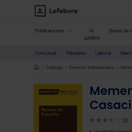
Publicaciones
IA
Bases de d
Jurídica
Concursal
Tributario
Laboral
Merca
Catálogo
Derecho Administrativo
Memen
Memen
Casaci
(2)
Un estudio exhaust