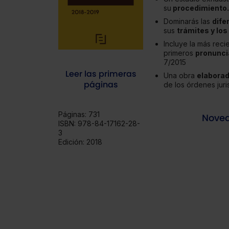
su
procedimiento.
Dominarás las
dife
sus
trámites y los
Incluye la más reci
primeros
pronunci
7/2015
Leer las primeras
Una obra
elaborad
páginas
de los órdenes juri
Páginas:
731
Nove
ISBN:
978-84-17162-28-
3
Edición:
2018