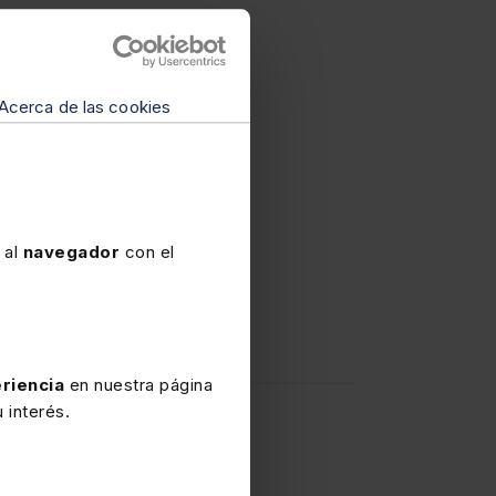
no no
5.Reforma
Acerca de las cookies
erada por la LO
 modalidades de
 al
navegador
con el
isión de la Sala
 Tribunal
riencia
en nuestra página
 interés.