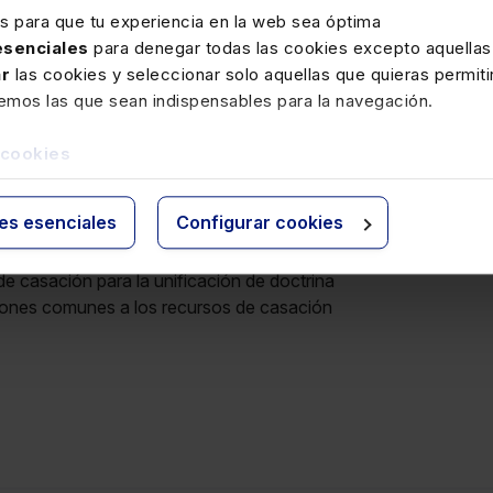
extraordinario por infracción procesal
es para que tu experiencia en la web sea óptima
 esenciales
para denegar todas las cookies excepto aquellas
ción penal
ar
las cookies y seleccionar solo aquellas que quieras permiti
de casación ordinario
remos las que sean indispensables para la navegación.
de casación para la unificación de doctrina
 cookies
ción contencioso-administrativa
de casación ordinario
ies esenciales
Configurar cookies
ión social
de casación ordinario e impugnación de actos administrativos
de casación para la unificación de doctrina
ciones comunes a los recursos de casación