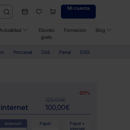
Mi cuenta
Actualidad
Ebooks
Formación
Blog
gratis
vo
Procesal
Civil
Penal
ESG
-
20%
125,00
€
Internet
100,00
€
Internet
Papel
Papel +
Internet