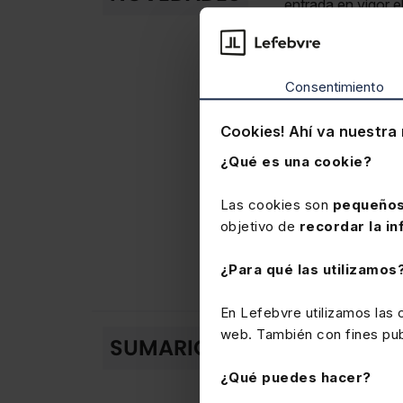
entrada en vigor e
Nuevos criterios d
Jurisdiccional de 
En el
orden penal
Consentimiento
procesal de las di
Cookies! Ahí va nuestra 
En el
orden cont
¿Qué es una cookie?
7/2015, que modif
casación por unifi
Las cookies son
pequeños
Se incorporan los 
objetivo de
recordar la in
de lo Contencioso
En el
orden socia
¿Para qué las utilizamos
Supremo.
En Lefebvre utilizamos las
web. También con fines publ
PLAN GENERAL
SUMARIO
PARTE 1. Jurisdicci
¿Qué puedes hacer?
Capítulo 1. Recurso