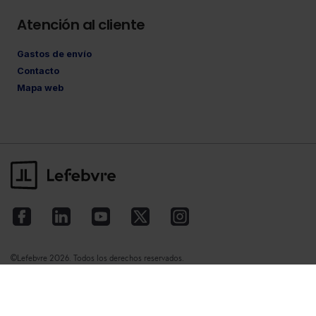
Atención al cliente
Gastos de envío
Contacto
Mapa web
©Lefebvre
2026. Todos los derechos reservados.
Aviso legal
·
Política de privacidad
·
Política
de cookies
·
Condiciones de contratación