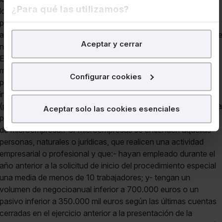
¿Para qué las utilizamos?
En Lefebvre utilizamos las cookies con
fines
Aceptar y cerrar
analíticos
para tratar de
mejorar tu experiencia
en
nuestra página web. También con fines publicitarios,
para poder mostrarte publicidad y contenidos de tu
Configurar cookies
interés.
¿Qué puedes hacer?
Aceptar solo las cookies esenciales
Puedes
aceptar
las cookies para que tu experiencia
en la web sea óptima
Puedes
aceptar solo las esenciales
para denegar
todas las cookies excepto aquellas imprescindibles.
También puedes
configurar
las cookies y seleccionar
solo aquellas que quieras permitir en tu navegador. Si
no seleccionas ninguna utilizaremos las que sean
indispensables para la navegación.