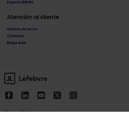
Experto RRHH
Atención al cliente
Gastos de envío
Contacto
Mapa web
©Lefebvre
2026. Todos los derechos reservados.
Aviso legal
·
Política de privacidad
·
Política
de cookies
·
Condiciones de contratación