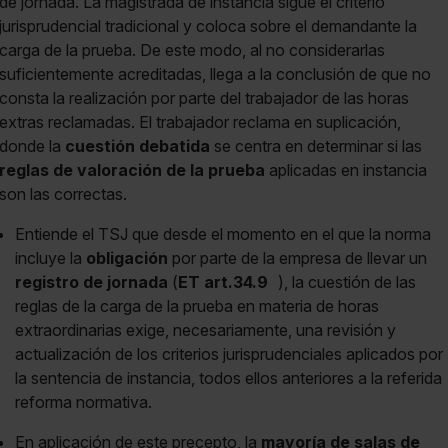
de jornada. La magistrada de instancia sigue el criterio
jurisprudencial tradicional y coloca sobre el demandante la
carga de la prueba. De este modo, al no considerarlas
suficientemente acreditadas, llega a la conclusión de que no
consta la realización por parte del trabajador de las horas
extras reclamadas. El trabajador reclama en suplicación,
donde la
cuestión debatida
se centra en determinar si las
reglas de valoración de la prueba
aplicadas en instancia
son las correctas.
Entiende el TSJ que desde el momento en el que la norma
incluye la
obligación
por parte de la empresa de llevar un
registro de jornada
(
ET art.34.9
), la cuestión de las
reglas de la carga de la prueba en materia de horas
extraordinarias exige, necesariamente, una revisión y
actualización de los criterios jurisprudenciales aplicados por
la sentencia de instancia, todos ellos anteriores a la referida
reforma normativa.
En aplicación de este precepto, la
mayoría de salas de