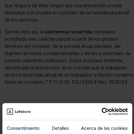
que ninguna de ellas niegue que esa presunción pueda
destruirse con prueba en contrario de la naturaleza parcial
de los servicios.
Siendo esto así, la
sentencia recurrida
considera
acreditado ese carácter parcial a partir de los propios
términos del contrato, de la jornada anual pactada, del
régimen de horas complementarias y de los porcentajes de
jornada realmente realizados. Sobre esa base entiende
desvirtuada la presunción, al no constar que el trabajador
alcance la jornada anual de un trabajador a tiempo completo
fijada en convenio.TS 11-3-26, EDJ 539541Rec 2825/24
Laboral
Consentimiento
Detalles
Acerca de las cookies