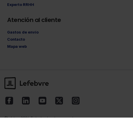
Experto RRHH
Atención al cliente
Gastos de envío
Contacto
Mapa web
©Lefebvre
2026. Todos los derechos reservados.
Aviso legal
·
Política de privacidad
·
Política
de cookies
·
Condiciones de contratación