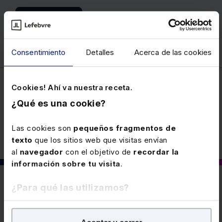
Ver memento
Consentimiento
Detalles
Acerca de las cookies
Cookies! Ahí va nuestra receta.
Laboral
¿Qué es una cookie?
Las cookies son
pequeños fragmentos de
texto
que los sitios web que visitas envían
al
navegador
con el objetivo de
recordar la
información sobre tu visita
.
También puede interesarte
¿Para qué las utilizamos?
En Lefebvre utilizamos las cookies con
fines