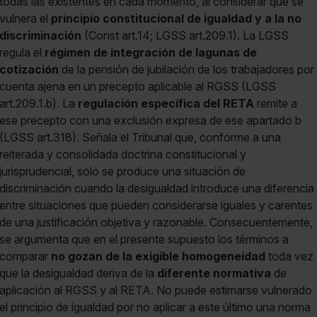
todas las existentes en cada momento, al considerar que se
vulnera el
principio constitucional de igualdad y a la no
discriminación
(Const art.14; LGSS art.209.1). La LGSS
regula el
régimen de integración de lagunas de
cotización
de la pensión de jubilación de los trabajadores por
cuenta ajena en un precepto aplicable al RGSS (LGSS
art.209.1.b). La
regulación específica del RETA
remite a
ese precepto con una exclusión expresa de ese apartado b
(LGSS art.318). Señala el Tribunal que, conforme a una
reiterada y consolidada doctrina constitucional y
jurisprudencial, solo se produce una situación de
discriminación cuando la desigualdad introduce una diferencia
entre situaciones que pueden considerarse iguales y carentes
de una justificación objetiva y razonable. Consecuentemente,
se argumenta que en el presente supuesto los términos a
comparar
no gozan de la exigible homogeneidad
toda vez
que la desigualdad deriva de la
diferente normativa
de
aplicación al RGSS y al RETA. No puede estimarse vulnerado
el principio de igualdad por no aplicar a este último una norma