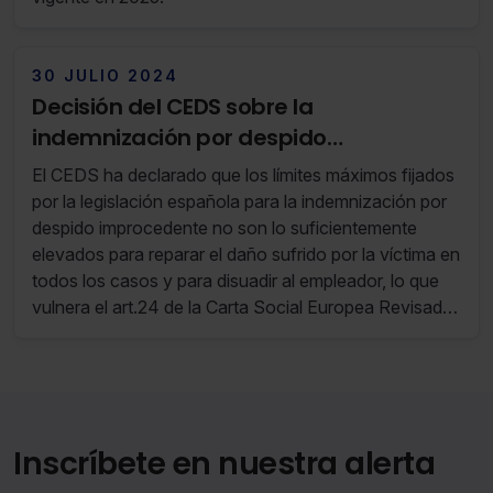
30 JULIO 2024
Decisión del CEDS sobre la
indemnización por despido
improcedente
El CEDS ha declarado que los límites máximos fijados
por la legislación española para la indemnización por
despido improcedente no son lo suficientemente
elevados para reparar el daño sufrido por la víctima en
todos los casos y para disuadir al empleador, lo que
vulnera el art.24 de la Carta Social Europea Revisada,
máxime teniendo en cuenta que el reconocimiento de
una indemnización adicional solo es posible en
supuestos excepcionales.
Inscríbete en nuestra alerta