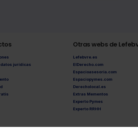
ctos
Otras webs de Lefeb
iones
Lefebvre.es
datos jurídicas
ElDerecho.com
Espacioasesoria.com
ento
Espaciopymes.com
ad
Derecholocal.es
atis
Extras Mementos
Experto Pymes
Experto RRHH