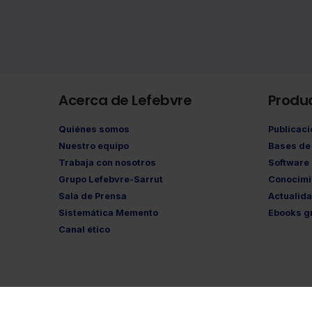
Acerca de Lefebvre
Produ
Quiénes somos
Publicac
Nuestro equipo
Bases de 
Trabaja con nosotros
Software
Grupo Lefebvre-Sarrut
Conocimi
Sala de Prensa
Actualid
Sistemática Memento
Ebooks gr
Canal ético