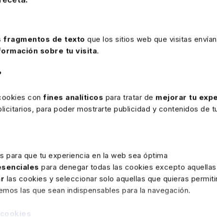
 fragmentos de texto
que los sitios web que visitas envían
formación sobre tu visita
.
?
rte
 cookies con
fines analíticos
para tratar de
mejorar tu expe
icitarios, para poder mostrarte publicidad y contenidos de tu
1 ENERO 2026
Comunicación del despido al
correo electrónico personal del
es para que tu experiencia en la web sea óptima
trabajador
Cuando la comunicación del despido se realiza
 esenciales
para denegar todas las cookies excepto aquellas
por correo electrónico a una dirección
ar
las cookies y seleccionar solo aquellas que quieras permiti
personal no habitual y sin consentimiento
remos las que sean indispensables para la navegación.
expreso del trabajador, pero este accede y
conoce su contenido en un plazo de tres días
 cookies