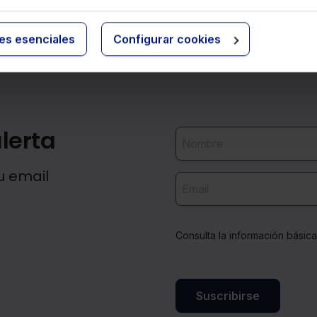
hábiles, la notificación se considera válida y el
despido procedente, siendo la fecha de
efectos la del conocimiento efectivo por el
ies esenciales
Configurar cookies
trabajador y no la fecha de envío de la
comunicación.
lerta
u email
Consulta la información básic
Suscribirse