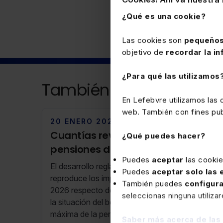
¿Qué es una cookie?
Las cookies son
pequeños
objetivo de
recordar la in
¿Para qué las utilizamos
También puede interesa
En Lefebvre utilizamos las
web. También con fines publ
20 ENERO 2026
Cuantías revalorizadas de las
¿Qué puedes hacer?
pensiones de incapacidad
Puedes
aceptar
las cooki
permanente para 2026
El desarrollo reglamentario del RDL 16/2025
Puedes
aceptar solo las
reproduce los importes en él establecidos para
También puedes
configur
2026 respecto de las cuantías mínimas, según
seleccionas ninguna utiliza
la situación del beneficiario, y de la cuantía
máxima de la pensión de incapacidad
Saber más acerca de las