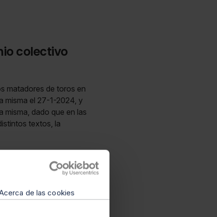
io colectivo
 dos matadores de toros en
 la misma el 27-1-2024, y
la misma, dado que en las
istintos textos, la
Acerca de las cookies