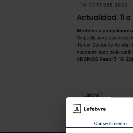
18 OCTUBRE 2022
Actualidad. 11 a
Modelos a cumplimentar 
Se publican dos nuevos mo
Tercer Sector de Acción So
mantenimiento de la certifi
6
DGINSS Resol 5-10-22
Laboral
Consentimiento