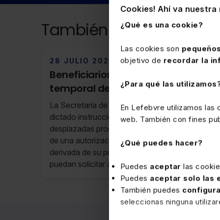
Cookies! Ahí va nuestra 
También puede interesa
¿Qué es una cookie?
Las cookies son
pequeños
objetivo de
recordar la in
28 JULIO 2026
Beneficiarios de protección
¿Para qué las utilizamos
temporal desplazados de Ucrania:
transición a autorización de
La Secretaría de Estado de Migraciones ha
En Lefebvre utilizamos las
estancia y residencia
dictado instrucciones para que las personas
web. También con fines publ
desplazadas procedentes de Ucrania, titulares
de una autorización de residencia temporal
¿Qué puedes hacer?
derivada de su protección temporal en España,
puedan solicitar autorizaciones de estancia y
Puedes
aceptar
las cooki
residencia conforme a lo establecido en el
Puedes
aceptar solo las
Reglamento de Extranjería.
También puedes
configur
seleccionas ninguna utiliza