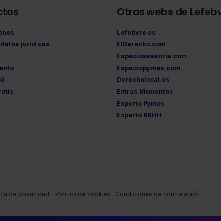
ctos
Otras webs de Lefeb
iones
Lefebvre.es
datos jurídicas
ElDerecho.com
Espacioasesoria.com
ento
Espaciopymes.com
ad
Derecholocal.es
atis
Extras Mementos
Experto Pymes
Experto RRHH
tica de privacidad
·
Política de cookies
·
Condiciones de contratación