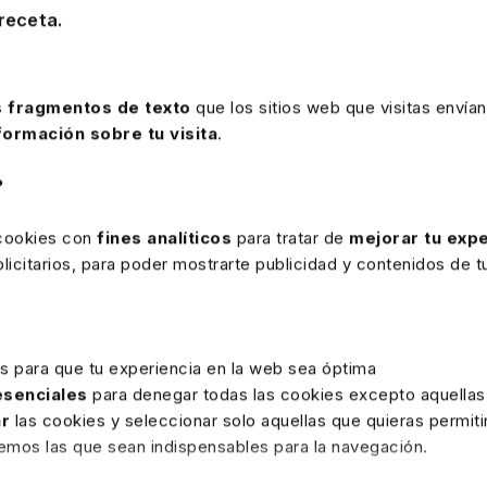
receta.
rte
 fragmentos de texto
que los sitios web que visitas envían
formación sobre tu visita
.
9 JUNIO 2026
Hipoacusia de un trabajador
?
sometido a un nivel sonoro
superior a 80 Db en su trabajo
No se considera enfermedad profesional la
 cookies con
fines analíticos
para tratar de
mejorar tu expe
hipoacusia (sordera) de un trabajador, a pesar
icitarios, para poder mostrarte publicidad y contenidos de tu
de estar sometido a un nivel sonoro superior a
80 Db en su trabajo, al utilizar protección
acústica y no quedar demostrado su origen
profesional.
es para que tu experiencia en la web sea óptima
 esenciales
para denegar todas las cookies excepto aquellas
ar
las cookies y seleccionar solo aquellas que quieras permiti
remos las que sean indispensables para la navegación.