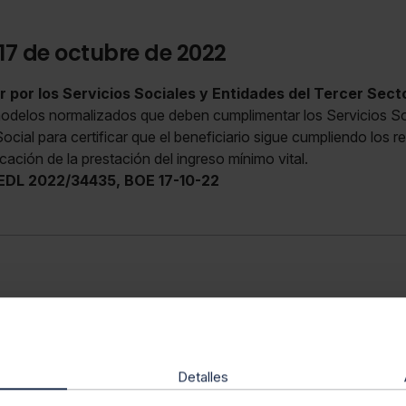
 17 de octubre de 2022
por los Servicios Sociales y Entidades del Tercer Secto
delos normalizados que deben cumplimentar los Servicios Soc
cial para certificar que el beneficiario sigue cumpliendo los re
cación de la prestación del ingreso mínimo vital.
EDL 2022/34435, BOE 17-10-22
Detalles