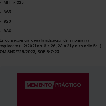
MIT nº
325
665
820
880
En consecuencia,
cesa
la aplicación de la normativa
reguladora (
L 2/2021 art.6 a 26, 28 a 31 y disp.adic.5ª
).
OM SND/726/2023, BOE 5-7-23