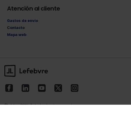
Atención al cliente
Gastos de envío
Contacto
Mapa web
©Lefebvre
2026. Todos los derechos reservados.
Aviso legal
·
Política de privacidad
·
Política
de cookies
·
Condiciones de contratación