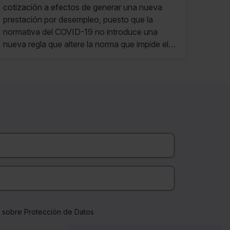
cotización a efectos de generar una nueva
prestación por desempleo, puesto que la
normativa del COVID-19 no introduce una
nueva regla que altere la norma que impide el
cómputo de las prestaciones percibidas como
tiempo cotizado que permita generar un nuevo
periodo de desempleo.
a sobre Protección de Datos