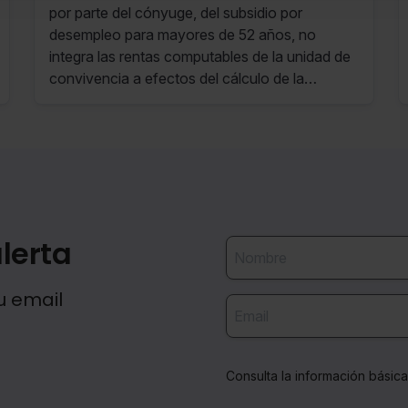
pensiones no contributivas
por parte del cónyuge, del subsidio por
desempleo para mayores de 52 años, no
integra las rentas computables de la unidad de
convivencia a efectos del cálculo de la
pensión de jubilación no contributiva.
lerta
u email
Consulta la información básic