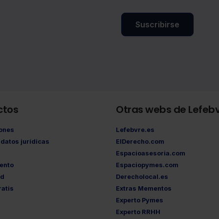
Suscribirse
ctos
Otras webs de Lefeb
iones
Lefebvre.es
datos jurídicas
ElDerecho.com
Espacioasesoria.com
ento
Espaciopymes.com
ad
Derecholocal.es
atis
Extras Mementos
Experto Pymes
Experto RRHH