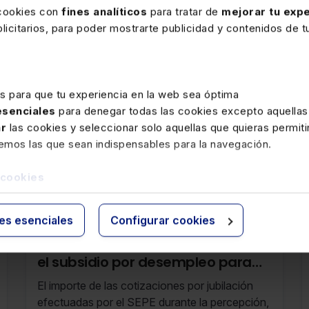
 cookies con
fines analíticos
para tratar de
mejorar tu expe
icitarios, para poder mostrarte publicidad y contenidos de tu
es para que tu experiencia en la web sea óptima
 esenciales
para denegar todas las cookies excepto aquellas
ar
las cookies y seleccionar solo aquellas que quieras permiti
remos las que sean indispensables para la navegación.
rte
 cookies
ies esenciales
Configurar cookies
10 MARZO 2026
Cotización por jubilación durante
el subsidio por desempleo para
mayores de 52 años. Cómputo a
El importe de las cotizaciones por jubilación
efectos de la cuantía de las
efectuadas por el SEPE durante la percepción,