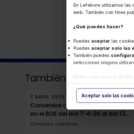
En Lefebvre utilizamos las
web. También con fines publ
Laboral
¿Qué puedes hacer?
Puedes
aceptar
las cooki
Puedes
aceptar solo las
También puedes
configur
seleccionas ninguna utiliza
También puede interesa
Saber más acerca de las
Aceptar solo las cook
7 ABRIL 2026
Convenios colectivos publicados
en el BOE del día 7-4-26 al día 13-
4-26
Convenios colectivos