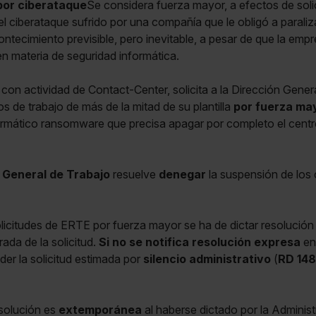
por ciberataque
Se considera fuerza mayor, a efectos de soli
l ciberataque sufrido por una compañía que le obligó a paraliz
contecimiento previsible, pero inevitable, a pesar de que la em
n materia de seguridad informática.
con actividad de Contact-Center, solicita a la Dirección Genera
s de trabajo de más de la mitad de su plantilla
por fuerza ma
formático ransomware que precisa apagar por completo el cent
 General de Trabajo
resuelve
denegar
la suspensión de los 
licitudes de ERTE por fuerza mayor se ha de dictar resolució
ada de la solicitud.
Si no se notifica resolución expresa
en 
der la solicitud estimada por
silencio administrativo
(
RD 148
solución es
extemporánea
al haberse dictado por la Adminis