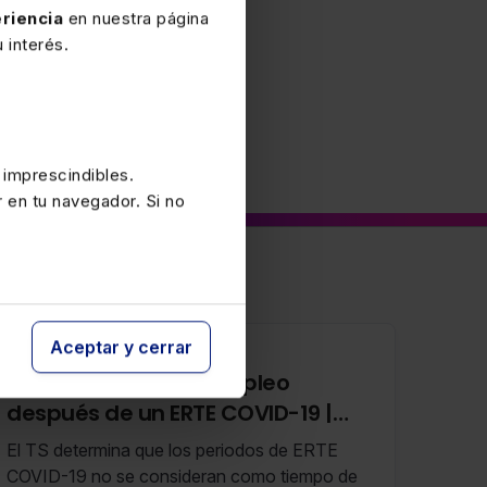
riencia
en nuestra página
 interés.
 imprescindibles.
r en tu navegador. Si no
Aceptar y cerrar
8 OCTUBRE 2024
Prestación por desempleo
después de un ERTE COVID-19 |
Actualización octubre 2024
El TS determina que los periodos de ERTE
COVID-19 no se consideran como tiempo de