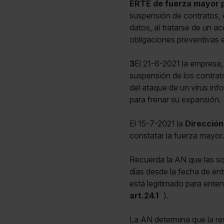
ERTE de fuerza mayor 
suspensión de contratos, e
datos, al tratarse de un a
obligaciones preventivas e
3
El 21-6-2021 la empresa, 
suspensión de los contrato
del ataque de un virus in
para frenar su expansión.
El 15-7-2021 la
Dirección
constatar la fuerza mayor.
Recuerda la AN que las so
días desde la fecha de entr
está legitimado para enten
art.24.1
).
La AN determina que la re