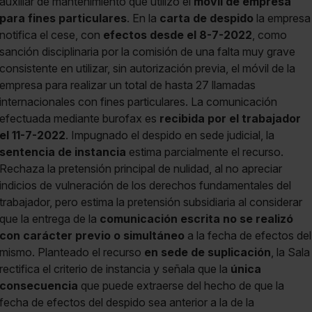
auxiliar de mantenimiento que utilizó el
móvil de empresa
para fines particulares
. En la
carta de despido
la empresa
notifica el cese, con
efectos desde el 8-7-2022
, como
sanción disciplinaria por la comisión de una falta muy grave
consistente en utilizar, sin autorización previa, el móvil de la
empresa para realizar un total de hasta 27 llamadas
internacionales con fines particulares. La comunicación
efectuada mediante burofax es
recibida por el trabajador
el 11-7-2022
. Impugnado el despido en sede judicial, la
sentencia de instancia
estima parcialmente el recurso.
Rechaza la pretensión principal de nulidad, al no apreciar
indicios de vulneración de los derechos fundamentales del
trabajador, pero estima la pretensión subsidiaria al considerar
que la entrega de la
comunicación escrita no se realizó
con carácter previo o simultáneo
a la fecha de efectos del
mismo. Planteado el recurso
en sede de suplicación
, la Sala
rectifica el criterio de instancia y señala que la
única
consecuencia
que puede extraerse del hecho de que la
fecha de efectos del despido sea anterior a la de la