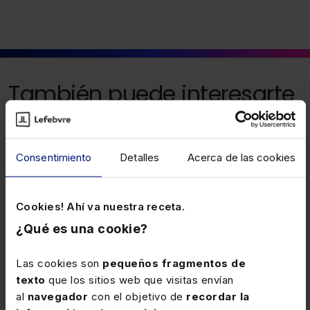
También puede interesarte
24 MARZO 2026
Complementos por mínimos de
Consentimiento
Detalles
Acerca de las cookies
pensiones de Seguridad Social
Para adecuar el desarrollo reglamentario del RDL
Cookies! Ahí va nuestra receta.
3/2026, tras la derogación del RDL 16/2025, se
¿Qué es una cookie?
reproducen, sin cambios, las reglas de aplicación del
complemento por mínimos por no alcanzar la cuantía
Las cookies son
pequeños fragmentos de
mínima fijada para las diferentes pensiones durante
texto
que los sitios web que visitas envían
2026.
al
navegador
con el objetivo de
recordar la