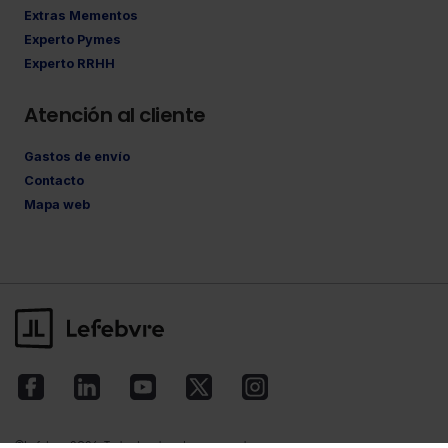
Extras Mementos
Experto Pymes
Experto RRHH
Atención al cliente
Gastos de envío
Contacto
Mapa web
©Lefebvre
2026. Todos los derechos reservados.