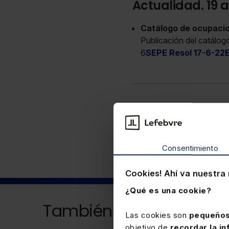
Actualidad. 19 a
Catálogo de ocupacion
Publicación del catálogo
6
SEPE Resol 17-6-22
Laboral
Consentimiento
Cookies! Ahí va nuestra 
¿Qué es una cookie?
También puede interesa
Las cookies son
pequeños
objetivo de
recordar la in