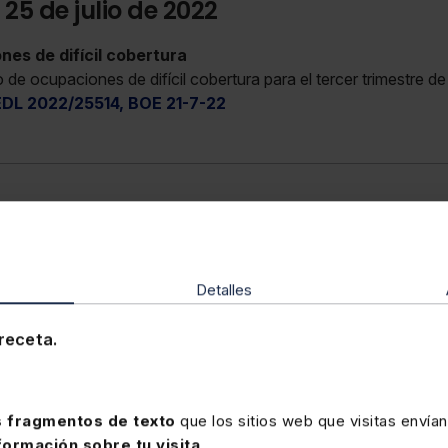
 25 de julio de 2022
es de difícil cobertura
 de ocupaciones de difícil cobertura para el tercer trimestre d
EDL 2022/25514, BOE 21-7-22
Detalles
receta.
rte
 fragmentos de texto
que los sitios web que visitas envían
formación sobre tu visita
.