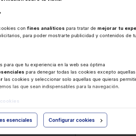
24 FEBRERO 2026
?
Valor probatorio de los WhatsApp
en el procedimiento laboral
 cookies con
fines analíticos
para tratar de
mejorar tu expe
icitarios, para poder mostrarte publicidad y contenidos de tu
Los mensajes de WhatsApp son medios
probatorios admisibles en el procedimiento
laboral pero su valoración depende de la
autenticidad y reconocimiento por las partes.
es para que tu experiencia en la web sea óptima
La falta de reconocimiento o prueba pericial
 esenciales
para denegar todas las cookies excepto aquellas
justifica que el tribunal no otorgue valor
ar
las cookies y seleccionar solo aquellas que quieras permiti
probatorio a dichos mensajes, evitando
remos las que sean indispensables para la navegación.
indefensión.
 cookies
ies esenciales
Configurar cookies
lerta