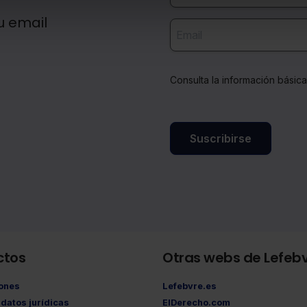
u email
Consulta la información básic
Suscribirse
ctos
Otras webs de Lefeb
iones
Lefebvre.es
datos jurídicas
ElDerecho.com