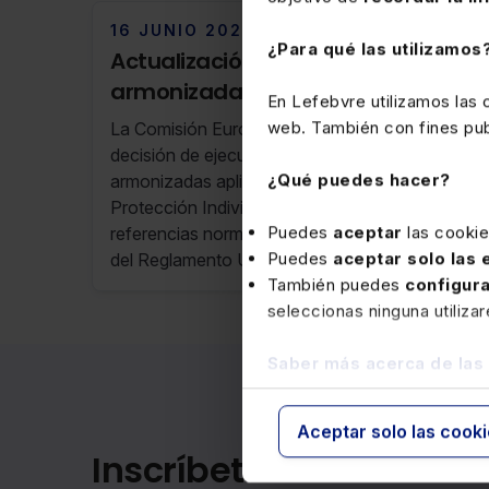
16 JUNIO 2026
¿Para qué las utilizamos
Actualización de las normas
armonizadas sobre EPIS
En Lefebvre utilizamos las
web. También con fines publ
La Comisión Europea ha publicado una
decisión de ejecución relativa a las normas
¿Qué puedes hacer?
armonizadas aplicables a los Equipos de
Protección Individual (EPI). Se actualizan las
Puedes
aceptar
las cooki
referencias normativas elaboradas en apoyo
Puedes
aceptar solo las
del Reglamento UE sobre EPIS.
También puedes
configur
seleccionas ninguna utiliza
Saber más acerca de las
Aceptar solo las cook
Inscríbete en nuestra a