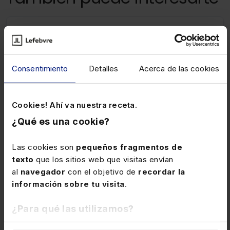
14 ABRIL 2026
Causas de nulidad del despido
colectivo
Consentimiento
Detalles
Acerca de las cookies
Determina la nulidad del despido colectivo la
comunicación extemporánea del inicio del período de
consultas a la autoridad laboral y la aportación masiva
Cookies! Ahí va nuestra receta.
y desordenada de la documentación sin explicación
¿Qué es una cookie?
razonada durante el período de consultas.
Las cookies son
pequeños fragmentos de
texto
que los sitios web que visitas envían
1 ENERO 2026
al
navegador
con el objetivo de
recordar la
Homologación de centros privados
información sobre tu visita
.
para la impartición de formación
sanitaria específica para trabajadores
¿Para qué las utilizamos?
Se establecen las condiciones de homologación que
del mar
deben reunir los centros privados para impartir los