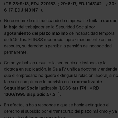
(
TS 23-9-13, EDJ 220153
;
29-6-17, EDJ 143142
y
30-
6-17, EDJ 143147
).
No concurre la misma cuando la empresa se limita a
cursar
la baja
del trabajador en la Seguridad Social por
agotamiento del plazo máximo
de incapacidad temporal
de 545 días. El INSS reconoció, aproximadamente un mes
después, su derecho a percibir la pensión de incapacidad
permanente.
Como ya habían resuelto la sentencia de instancia y la
dictada en suplicación, la Sala IV unifica doctrina y entiende
que el empresario no quiere extinguir la relación laboral, si n
tan solo cumplir con lo previsto en la
normativa de
Seguridad Social
aplicable (
LGSS art.174
y
RD
1300/1995 disp.adic.5ª.2
).
En efecto, la baja responde a que se había extinguido el
derecho al subsidio por el transcurso del plazo máximo y ya
no existía
obligación de cotizar
.