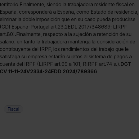
todas las cookies excepto aquellas imprescindibles.
territorio.Finalmente, siendo la trabajadora residente fiscal en
También puedes
configurar
las cookies y seleccionar
España, corresponderá a España, como Estado de residencia,
solo aquellas que quieras permitir en tu navegador. Si
eliminar la doble imposición que en su caso pueda producirse
no seleccionas ninguna utilizaremos las que sean
(CDI España-Portugal art.23.2EDL 2017/348689; LIRPF
indispensables para la navegación.
art.80).Finalmente, respecto a la sujeción a retención de su
salario, en tanto la trabajadora mantenga la consideración de
Saber más acerca de las cookies
contribuyente del IRPF, los rendimientos del trabajo que le
satisfaga su empresa estarán sujetos al sistema de pagos a
cuenta del IRPF (LIRPF art.99 a 101; RIRPF art.74 s.).
DGT
CV 11-11-24V2334-24EDD 2024/789366
Fiscal