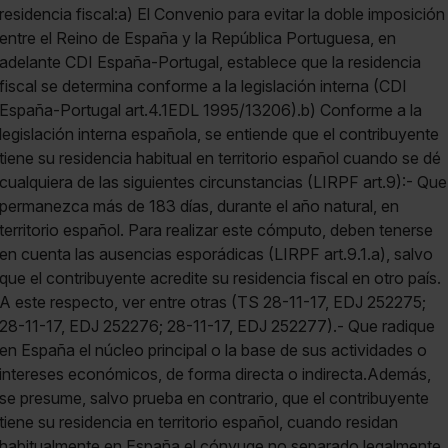
residencia fiscal:a) El Convenio para evitar la doble imposición
entre el Reino de España y la República Portuguesa, en
adelante CDI España-Portugal, establece que la residencia
fiscal se determina conforme a la legislación interna (CDI
España-Portugal art.4.1EDL 1995/13206).b) Conforme a la
legislación interna española, se entiende que el contribuyente
tiene su residencia habitual en territorio español cuando se dé
cualquiera de las siguientes circunstancias (LIRPF art.9):- Que
permanezca más de 183 días, durante el año natural, en
territorio español. Para realizar este cómputo, deben tenerse
en cuenta las ausencias esporádicas (LIRPF art.9.1.a), salvo
que el contribuyente acredite su residencia fiscal en otro país.
A este respecto, ver entre otras (TS 28-11-17, EDJ 252275;
28-11-17, EDJ 252276; 28-11-17, EDJ 252277).- Que radique
en España el núcleo principal o la base de sus actividades o
intereses económicos, de forma directa o indirecta.Además,
se presume, salvo prueba en contrario, que el contribuyente
tiene su residencia en territorio español, cuando residan
habitualmente en España el cónyuge no separado legalmente