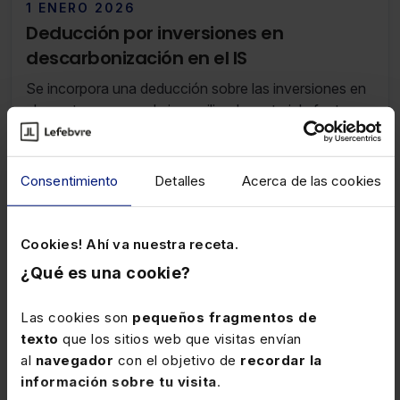
uso.
1 ENERO 2026
Deducción por inversiones en
descarbonización en el IS
Se incorpora una deducción sobre las inversiones en
elementos nuevos de inmovilizado material afectos a
la actividad económica, que impliquen una reducción
del consumo de energía final susceptible de generar
un ahorro energético transmisible que permita la
Consentimiento
Detalles
Acerca de las cookies
emisión de certificados de ahorro energético.
Cookies! Ahí va nuestra receta.
1 NOVIEMBRE 2022
¿Qué es una cookie?
Modelos de autoliquidación y de
solicitud de devolución de gases
Las cookies son
pequeños fragmentos de
fluorados de efecto invernadero
texto
que los sitios web que visitas envían
Se aprueba el modelo 587 de autoliquidación del
al
navegador
con el objetivo de
recordar la
impuesto sobre los gases fluorados de efecto
información sobre tu visita
.
invernadero y el modelo A23 de solicitud de