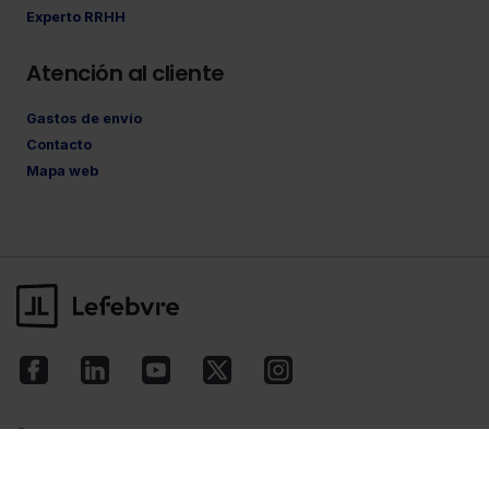
Experto RRHH
Atención al cliente
Gastos de envío
Contacto
Mapa web
©Lefebvre
2026. Todos los derechos reservados.
Aviso legal
·
Política de privacidad
·
Política
de cookies
·
Condiciones de contratación