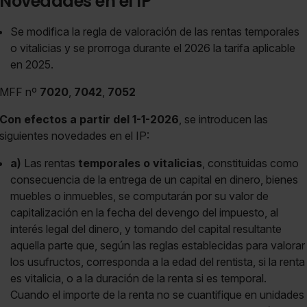
Novedades en el IP
Se modifica la regla de valoración de las rentas temporales
o vitalicias y se prorroga durante el 2026 la tarifa aplicable
en 2025.
MFF nº
7020
,
7042
,
7052
Con efectos a partir del 1-1-2026
, se introducen las
siguientes novedades en el IP:
a)
Las rentas
temporales o vitalicias
, constituidas como
consecuencia de la entrega de un capital en dinero, bienes
muebles o inmuebles, se computarán por su valor de
capitalización en la fecha del devengo del impuesto, al
interés legal del dinero, y tomando del capital resultante
aquella parte que, según las reglas establecidas para valorar
los usufructos, corresponda a la edad del rentista, si la renta
es vitalicia, o a la duración de la renta si es temporal.
Cuando el importe de la renta no se cuantifique en unidades