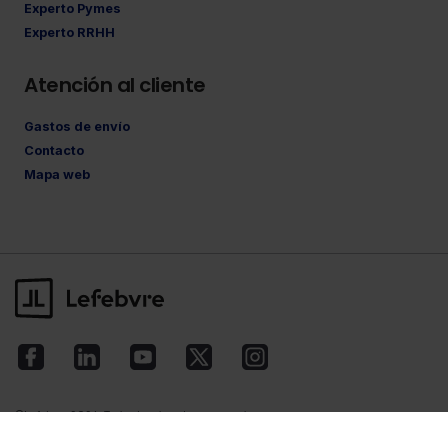
Experto Pymes
Experto RRHH
Atención al cliente
Gastos de envío
Contacto
Mapa web
©Lefebvre
2026. Todos los derechos reservados.
Aviso legal
·
Política de privacidad
·
Política