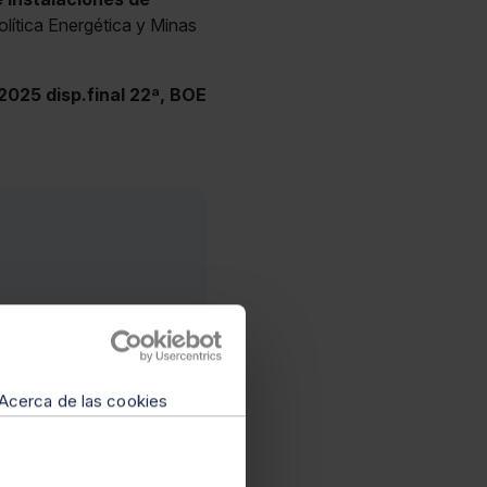
lítica Energética y Minas
2025 disp.final 22ª, BOE
Acerca de las cookies
s Especiales y
 2019-2020