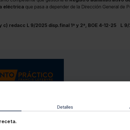
 eléctrica
que pasa a depender de la Dirección General de Po
 y c) redacc L 9/2025 disp.final 1ª y 2ª, BOE 4-12-25
L 9/
Detalles
Memento Impuesto
receta.
Medioambientales