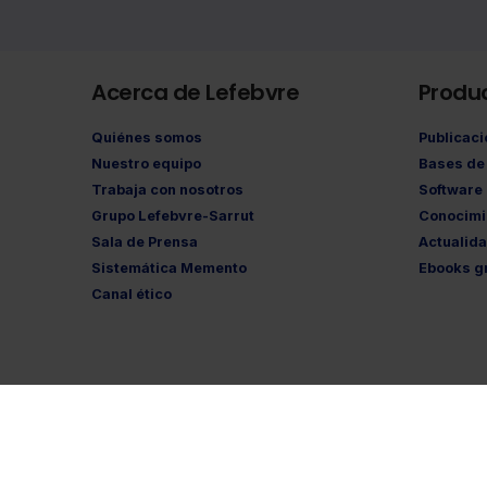
Acerca de Lefebvre
Produ
Quiénes somos
Publicac
Nuestro equipo
Bases de 
Trabaja con nosotros
Software
Grupo Lefebvre-Sarrut
Conocimi
Sala de Prensa
Actualid
Sistemática Memento
Ebooks gr
Canal ético