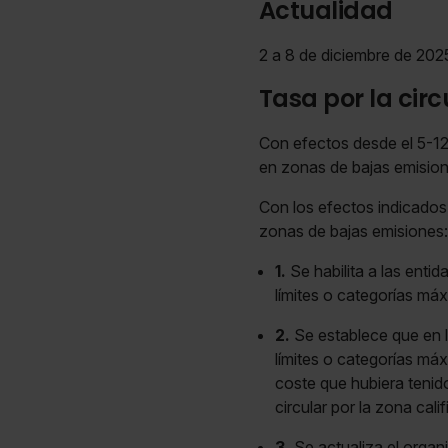
Actualidad
2 a 8 de diciembre de 202
Tasa por la cir
Con efectos desde el 5-12
en zonas de bajas emisio
Con los efectos indicados,
zonas de bajas emisiones:
1.
Se habilita a las enti
límites o categorías má
2.
Se establece que en l
límites o categorías máx
coste que hubiera tenid
circular por la zona cali
3.
Se actualiza el orga