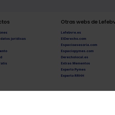
ctos
Otras webs de Lefeb
iones
Lefebvre.es
datos jurídicas
ElDerecho.com
Espacioasesoria.com
ento
Espaciopymes.com
ad
Derecholocal.es
atis
Extras Mementos
Experto Pymes
Experto RRHH