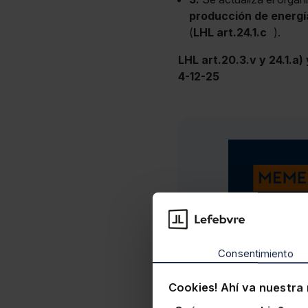
producción de energía
(
LHL art.24.1.c
).
LHL art.20.3.v y 24.1.a)
4-12-25
Consentimiento
Cookies! Ahí va nuestra 