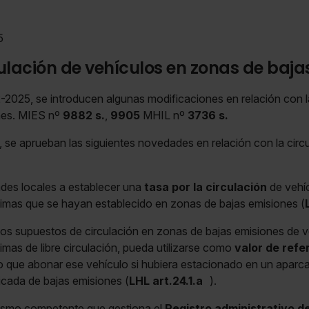
5
culación de vehículos en zonas de baja
-2025, se introducen algunas modificaciones en relación con l
nes. MIES nº
9882 s.
,
9905
MHIL nº
3736 s.
 se aprueban las siguientes novedades en relación con la circu
dades locales a establecer una
tasa por la
circulación
de vehí
ximas que se hayan establecido en zonas de bajas emisiones (
os supuestos de circulación en zonas de bajas emisiones de v
imas de libre circulación, pueda utilizarse como
valor de refe
o que abonar ese vehículo si hubiera estacionado en un aparca
ficada de bajas emisiones (
LHL art.24.1.a
).
nismo competente que gestiona el
Registro administrativo d