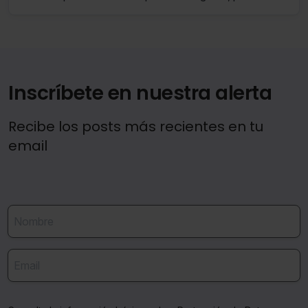
cual se exige que donatario tenga condición de
Saber más acerca de las cookies
agricultor profesional.
Inscríbete en nuestra alerta
Recibe los posts más recientes en tu
email