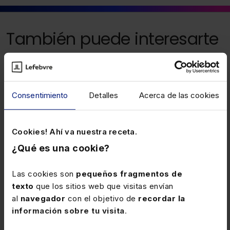
También puede interesarte
29 JULIO 2025
Novedades en el IRPF en Murcia (RF
Consentimiento
Detalles
Acerca de las cookies
30/25 22 de Julio de 2025 al 28 de Julio
de 2025)
Con efectos desde 1-1-2025, se modifican varias
deducciones autonómicas y se crean nuevas con el
Cookies! Ahí va nuestra receta.
objeto de fomentar la reducción de emisiones
¿Qué es una cookie?
contaminantes, fomentar la salud y el bienestar de la
población, entre otros motivos.
Las cookies son
pequeños fragmentos de
texto
que los sitios web que visitas envían
al
navegador
con el objetivo de
recordar la
24 ABRIL 2012
información sobre tu visita
.
Bienes inmuebles de características