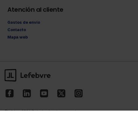
Atención al cliente
Gastos de envío
Contacto
Mapa web
©Lefebvre
2026. Todos los derechos reservados.
Aviso legal
·
Política de privacidad
·
Política
de cookies
·
Condiciones de contratación