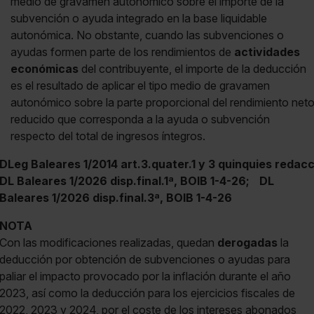
medio de gravamen autonómico sobre el importe de la
subvención o ayuda integrado en la base liquidable
autonómica. No obstante, cuando las subvenciones o
ayudas formen parte de los rendimientos de
actividades
económicas
del contribuyente, el importe de la deducción
es el resultado de aplicar el tipo medio de gravamen
autonómico sobre la parte proporcional del rendimiento net
reducido que corresponda a la ayuda o subvención
respecto del total de ingresos íntegros.
DLeg Baleares 1/2014 art.3.quater.1 y 3 quinquies redac
DL Baleares 1/2026 disp.final.1ª, BOIB 1-4-26;
DL
Baleares 1/2026 disp.final.3ª, BOIB 1-4-26
NOTA
Con las modificaciones realizadas, quedan
derogadas
la
deducción por obtención de subvenciones o ayudas para
paliar el impacto provocado por la inflación durante el año
2023, así como la deducción para los ejercicios fiscales de
2022, 2023 y 2024, por el coste de los intereses abonados