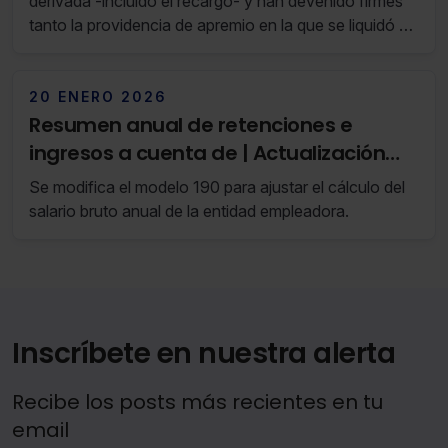
derivada -incluido el recargo- y han devenido firmes
tanto la providencia de apremio en la que se liquidó y
requirió, originalmente, el pago del recargo a aquel
responsable, así como el subsiguiente requerimiento
de pago emitido tras el mencionado abono del otro
20 ENERO 2026
responsable, el procedimiento para pedir la devolución
Resumen anual de retenciones e
de ingresos indebidos que resulta aplicable es el de la
ingresos a cuenta de | Actualización
LGT art.221.3.
enero 2026 (RF 04/26)
Se modifica el modelo 190 para ajustar el cálculo del
salario bruto anual de la entidad empleadora.
Inscríbete en nuestra alerta
Recibe los posts más recientes en tu
email