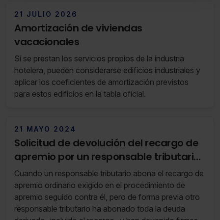
También puedes
configurar
las cookies y seleccionar
21 JULIO 2026
solo aquellas que quieras permitir en tu navegador. Si
Amortización de viviendas
no seleccionas ninguna utilizaremos las que sean
vacacionales
indispensables para la navegación.
Si se prestan los servicios propios de la industria
Saber más acerca de las cookies
hotelera, pueden considerarse edificios industriales y
aplicar los coeficientes de amortización previstos
para estos edificios en la tabla oficial.
21 MAYO 2024
Solicitud de devolución del recargo de
apremio por un responsable tributario
(RF 20/24 14 de Mayo de 2024 al 20 de
Cuando un responsable tributario abona el recargo de
Mayo de 2024)
apremio ordinario exigido en el procedimiento de
apremio seguido contra él, pero de forma previa otro
responsable tributario ha abonado toda la deuda