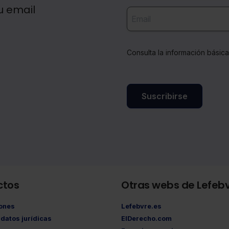
u email
Consulta la información básic
Suscribirse
ctos
Otras webs de Lefeb
iones
Lefebvre.es
datos jurídicas
ElDerecho.com