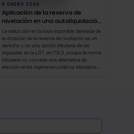
6 ENERO 2026
Aplicación de la reserva de
nivelación en una autoliquidación
extemporánea
La reducción en la base imponible derivada de
la dotación de la reserva de nivelación es un
derecho y no una opción tributaria de las
reguladas en la LGT art.119.3, porque la norma
tributaria no concede una alternativa de
elección entre regímenes jurídicos tributarios
diferentes y excluyentes. En consecuencia,
nada impide el ejercicio de este derecho y, en
su caso, rectificación con posterioridad al
vencimiento del período reglamentario de
declaración.