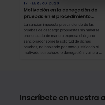
17 FEBRERO 2026
Motivación en la denegación de
pruebas en el procedimiento
sancionador
La sanción impuesta prescindiendo de las
pruebas de descargo propuestas sin haberse
pronunciado de manera expresa el órgano
sancionador sobre la solicitud de dichas
pruebas, no habiendo por tanto justificado ni
motivado su rechazo o denegación, vulnera el
derecho fundamental a utilizar los medios de
prueba pertinentes para la defensa y, en
relación con dicho derecho, a la presunción de
inocencia.
Inscríbete en nuestra a