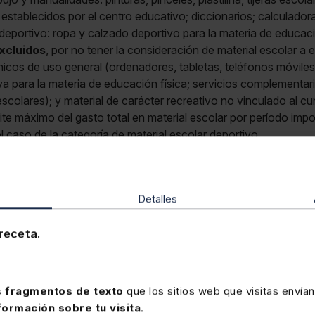
 establecidos por el centro educativo; diccionarios; calculador
r deportivo: ropa y calzado deportivo para la materia de educaci
xcluidos
, por no tener la consideración de material escolar a
rónicos de uso general (ordenadores, tabletas, teléfonos móvile
iva para la materia de educación física; servicios complementa
scolares); y material de carácter recreativo no vinculado al cur
ímite máximo del gasto total en material escolar por período imp
 caso de la categoría de material escolar deportivo.
, DOG 27-3-26EDL 2026/4672
Detalles
Memento Fiscal 2026
receta.
Obra esencial que reúne en un único volumen el
análisis co
información fiscal
, con ejemplos prácticos respaldados po
de legislación, jurisprudencia y doctrina. Incluye el servicio
 fragmentos de texto
que los sitios web que visitas envían
que permite comprobar en cualquier momento si un número m
formación sobre tu visita
.