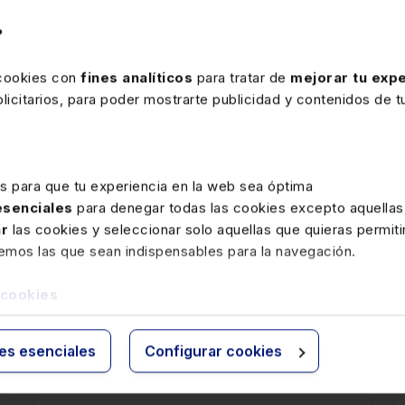
modificado, y alertas semanales por e-mail con las novedade
?
Precio
192 €
 cookies con
fines analíticos
para tratar de
mejorar tu expe
Ver memento
icitarios, para poder mostrarte publicidad y contenidos de tu
es para que tu experiencia en la web sea óptima
 esenciales
para denegar todas las cookies excepto aquellas
ar
las cookies y seleccionar solo aquellas que quieras permiti
remos las que sean indispensables para la navegación.
 cookies
rte
ies esenciales
Configurar cookies