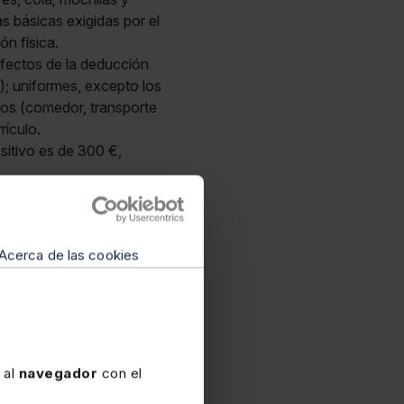
as básicas exigidas por el
ón física.
 efectos de la deducción
s); uniformes, excepto los
rios (comedor, transporte
rículo.
ositivo es de 300 €,
Acerca de las cookies
mpleto de la
r más de 24.700 citas
 “Extras Mementos”,
 al
navegador
con el
arginal ha sido