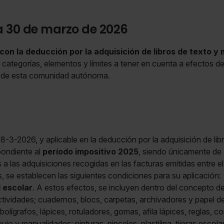
a 30 de marzo de 2026
on la deducción por la adquisición de libros de texto y 
categorías, elementos y límites a tener en cuenta a efectos de
os de esta comunidad autónoma.
8-3-2026, y aplicable en la deducción por la adquisición de libr
pondiente al
período impositivo 2025
, siendo únicamente de 
 las adquisiciones recogidas en las facturas emitidas entre el 1
, se establecen las siguientes condiciones para su aplicación:
l escolar
. A estos efectos, se incluyen dentro del concepto de 
tividades; cuadernos, blocs, carpetas, archivadores y papel d
 bolígrafos, lápices, rotuladores, gomas, afila lápices, reglas,
ujo y manualidades: pinturas, pinceles, plastilina, tijeras escola