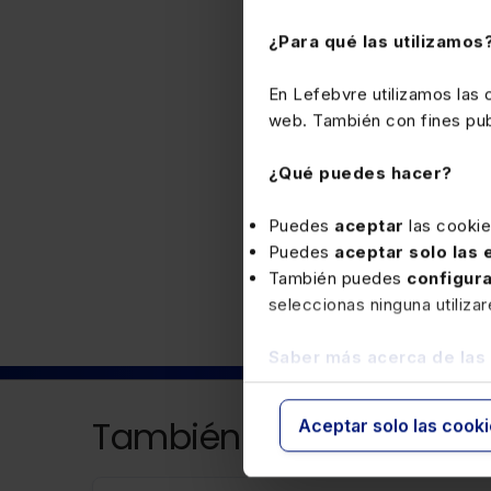
¿Para qué las utilizamos
En Lefebvre utilizamos las
web. También con fines publ
¿Qué puedes hacer?
Puedes
aceptar
las cooki
Fiscal
Puedes
aceptar solo las
También puedes
configur
seleccionas ninguna utiliza
Saber más acerca de las
También puede interesa
Aceptar solo las cook