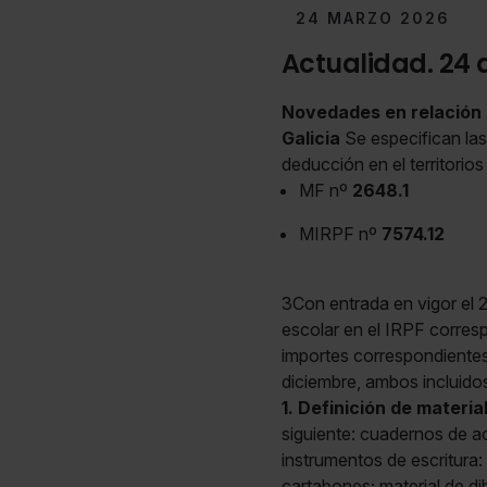
24 MARZO 2026
Actualidad. 24 
Novedades en relación c
Galicia
Se especifican las 
deducción en el territori
MF nº
2648.1
MIRPF nº
7574.12
3Con entrada en vigor el 2
escolar en el IRPF corres
importes correspondientes a
diciembre, ambos incluidos
1. Definición de materia
siguiente: cuadernos de ac
instrumentos de escritura:
cartabones; material de dib