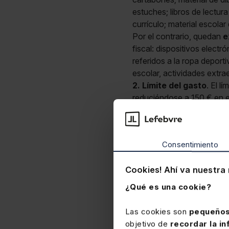
estuches; libros de lectura
currículo; material escola
Por el contrario, quedan
e
fiscal: dispositivos elect
referidos a la ropa deport
escolar, actividades extrae
2. Límite del gasto
. El l
reduciéndose a 150 € en el
Orden Galicia 26-3-26
Consentimiento
Cookies! Ahí va nuestra 
¿Qué es una cookie?
Las cookies son
pequeños
objetivo de
recordar la in