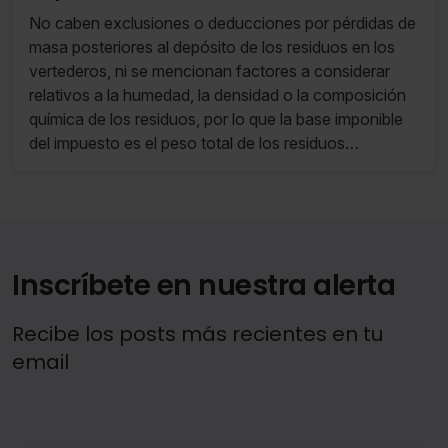
incineración y coincineración de
No caben exclusiones o deducciones por pérdidas de
residuos
masa posteriores al depósito de los residuos en los
vertederos, ni se mencionan factores a considerar
relativos a la humedad, la densidad o la composición
química de los residuos, por lo que la base imponible
del impuesto es el peso total de los residuos
depositados en el momento de su depósito.
Inscríbete en nuestra alerta
Recibe los posts más recientes en tu
email