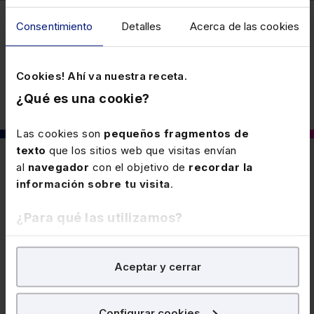
Consentimiento
Detalles
Acerca de las cookies
Fiscal
Cookies! Ahí va nuestra receta.
¿Qué es una cookie?
Las cookies son
pequeños fragmentos de
texto
que los sitios web que visitas envían
También puede interesarte
al
navegador
con el objetivo de
recordar la
información sobre tu visita
.
¿Para qué las utilizamos?
16 DICIEMBRE 2025
Municipios despoblación Andalucía:
En Lefebvre utilizamos las cookies con
fines
deducción 2026
Aceptar y cerrar
analíticos
para tratar de
mejorar tu experiencia
en
Se han publicado los municipios andaluces con
nuestra página web. También con fines publicitarios,
problemas de despoblación en el año 2026, a efectos
para poder mostrarte publicidad y contenidos de tu
Configurar cookies