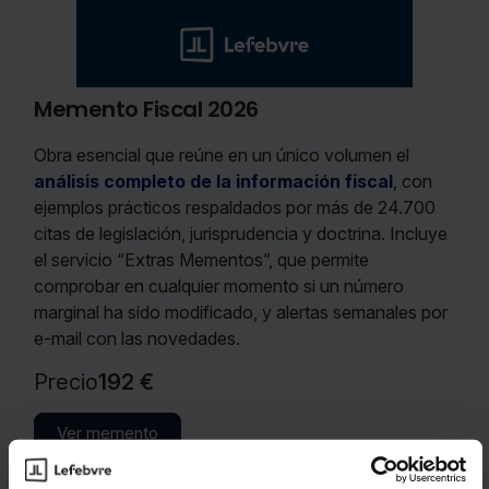
Memento Fiscal 2026
Obra esencial que reúne en un único volumen el
análisis completo de la información fiscal
, con
ejemplos prácticos respaldados por más de 24.700
citas de legislación, jurisprudencia y doctrina. Incluye
el servicio “Extras Mementos”, que permite
comprobar en cualquier momento si un número
marginal ha sido modificado, y alertas semanales por
e-mail con las novedades.
Precio
192 €
Ver memento